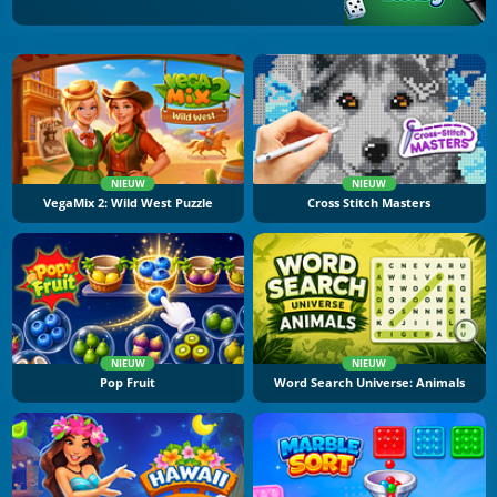
NIEUW
NIEUW
VegaMix 2: Wild West Puzzle
Cross Stitch Masters
NIEUW
NIEUW
Pop Fruit
Word Search Universe: Animals