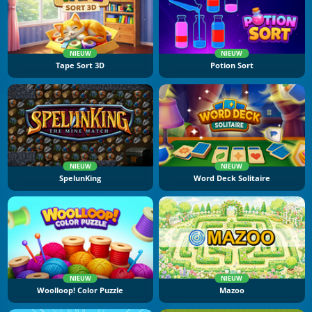
NIEUW
NIEUW
Tape Sort 3D
Potion Sort
NIEUW
NIEUW
SpelunKing
Word Deck Solitaire
NIEUW
NIEUW
Woolloop! Color Puzzle
Mazoo