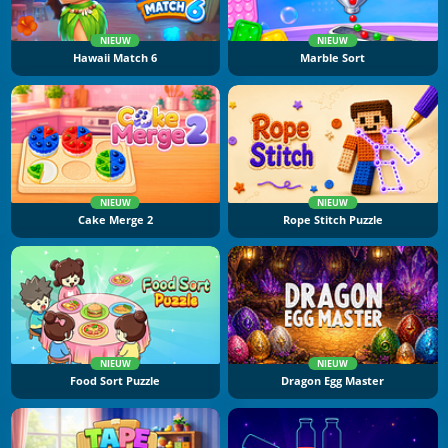
NIEUW
NIEUW
Hawaii Match 6
Marble Sort
NIEUW
NIEUW
Cake Merge 2
Rope Stitch Puzzle
NIEUW
NIEUW
Food Sort Puzzle
Dragon Egg Master