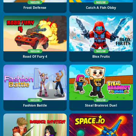
NIEUW
NIEUW
Frost Defense
Catch A Fish Obby
NIEUW
NIEUW
Road Of Fury 4
Blox Fruits
NIEUW
NIEUW
Fashion Battle
Steal Brainrot Duel