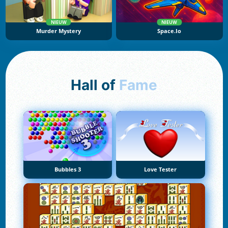
NIEUW
NIEUW
Murder Mystery
Space.io
Hall of
Fame
Bubbles 3
Love Tester