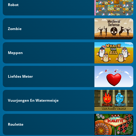
Robot
Zombie
Meppen
Liefdes Meter
Vuurjongen En Watermeisje
Roulette