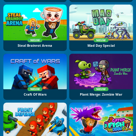
NIEUW
NIEUW
Steal Brainrot Arena
Mad Day Special
NIEUW
NIEUW
Craft Of Wars
Plant Merge: Zombie War