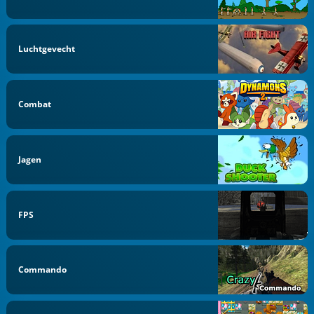
Luchtgevecht
Combat
Jagen
FPS
Commando