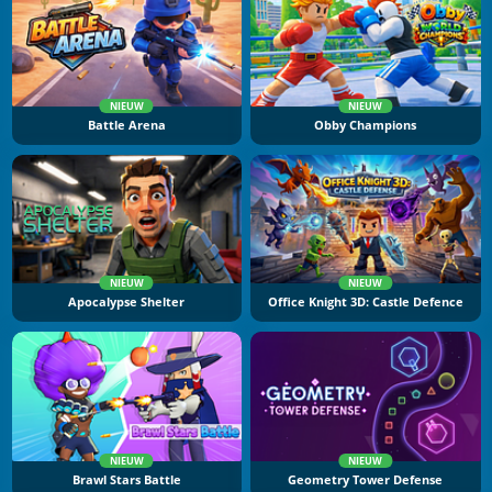
NIEUW
NIEUW
Battle Arena
Obby Champions
NIEUW
NIEUW
Apocalypse Shelter
Office Knight 3D: Castle Defence
NIEUW
NIEUW
Brawl Stars Battle
Geometry Tower Defense