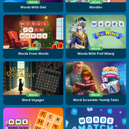
NIEUW
NIEUW
Words With Owl
Wordler
NIEUW
NIEUW
Words From Words
Words With Prof Wisely
NIEUW
NIEUW
Word Voyager
Word Scramble: Family Tales