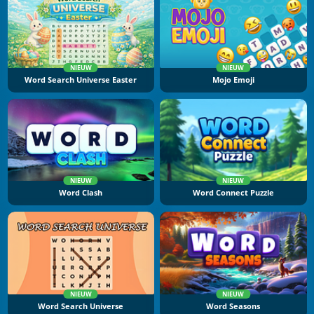
NIEUW
NIEUW
Word Search Universe Easter
Mojo Emoji
NIEUW
NIEUW
Word Clash
Word Connect Puzzle
NIEUW
NIEUW
Word Search Universe
Word Seasons