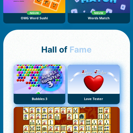
NIEUW
NIEUW
OMG Word Sushi
Words Match
Hall of
Fame
Bubbles 3
Love Tester