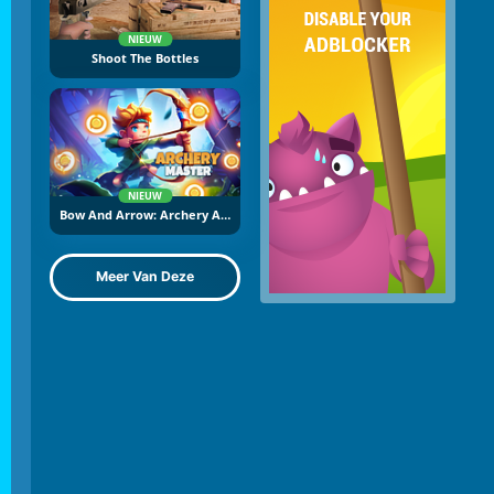
NIEUW
Shoot The Bottles
NIEUW
Bow And Arrow: Archery Adventure
Meer Van Deze