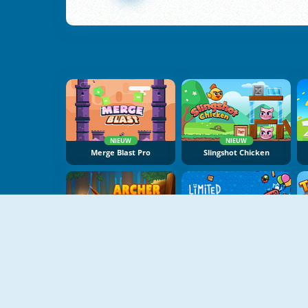
NIEUW
NIEUW
Merge Blast Pro
Slingshot Chicken
NIEUW
NIEUW
Archer Go
Limited Kaboom