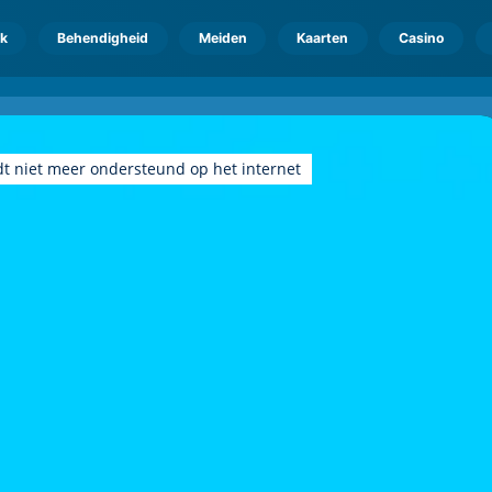
k
Behendigheid
Meiden
Kaarten
Casino
dt niet meer ondersteund op het internet