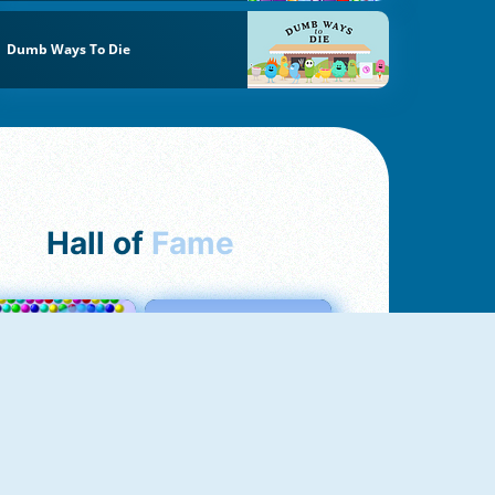
Dumb Ways To Die
Hall of
Fame
Bubbles 3
Love Tester