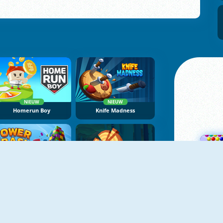
NIEUW
NIEUW
Homerun Boy
Knife Madness
NIEUW
NIEUW
Tower Crash 3D
Crazy Axe