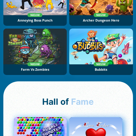
NIEUW
NIEUW
Annoying Boss Punch
Archer Dungeon Hero
NIEUW
NIEUW
Farm Vs Zombies
Bubbits
Hall of
Fame