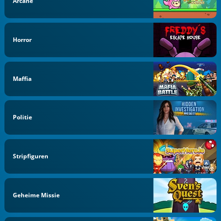
Arcane
Horror
Maffia
Politie
Stripfiguren
Geheime Missie