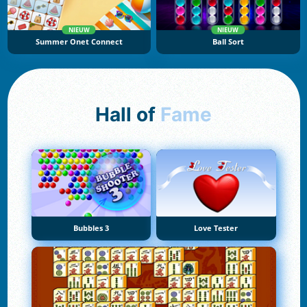
NIEUW
NIEUW
Summer Onet Connect
Ball Sort
Hall of
Fame
Bubbles 3
Love Tester