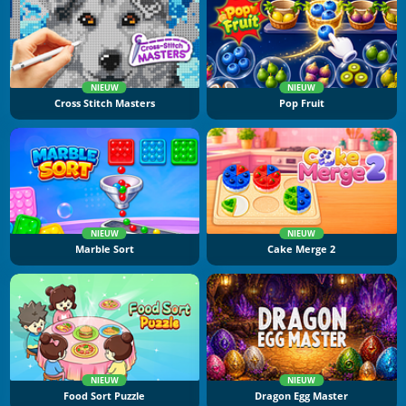
NIEUW
NIEUW
Cross Stitch Masters
Pop Fruit
NIEUW
NIEUW
Marble Sort
Cake Merge 2
NIEUW
NIEUW
Food Sort Puzzle
Dragon Egg Master