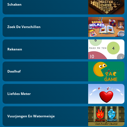
Schaken
Zoek De Verschillen
Rekenen
Doolhof
Liefdes Meter
Vuurjongen En Watermeisje