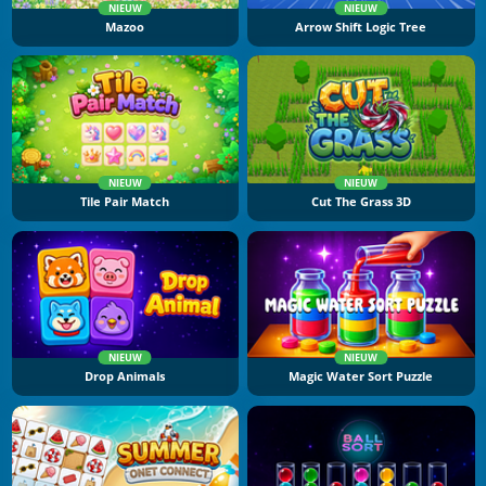
NIEUW
NIEUW
Mazoo
Arrow Shift Logic Tree
NIEUW
NIEUW
Tile Pair Match
Cut The Grass 3D
NIEUW
NIEUW
Drop Animals
Magic Water Sort Puzzle