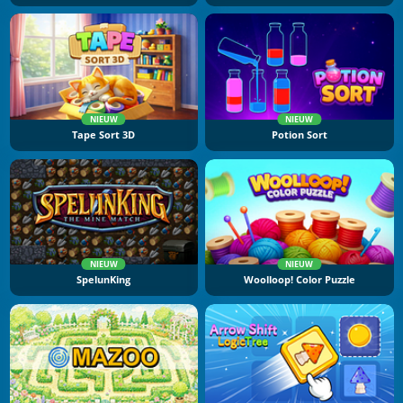
NIEUW
NIEUW
Tape Sort 3D
Potion Sort
NIEUW
NIEUW
SpelunKing
Woolloop! Color Puzzle