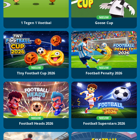
NIEUW
1 Tegen 1 Voetbal
Goose Cup
NIEUW
NIEUW
TIny Football Cup 2026
Football Penalty 2026
NIEUW
NIEUW
Football Heads 2026
Football Superstars 2026