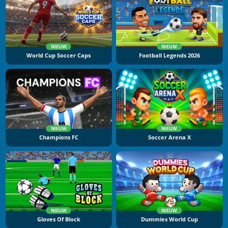
NIEUW
NIEUW
World Cup Soccer Caps
Football Legends 2026
NIEUW
NIEUW
Champions FC
Soccer Arena X
NIEUW
NIEUW
Gloves Of Block
Dummies World Cup