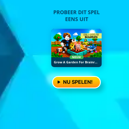
PROBEER DIT SPEL
EENS UIT
NIEUW
Grow A Garden For Brainrots
NU SPELEN!