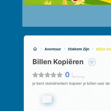
Avontuur
Stiekem Zijn
Billen K
Billen Kopiëren
0
0
Waardering:
Je bent stomdronken! Kopieer je billen voor de l