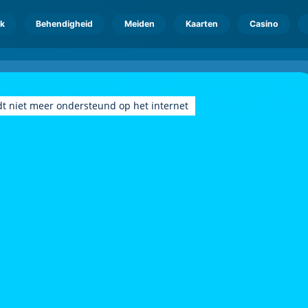
k
Behendigheid
Meiden
Kaarten
Casino
dt niet meer ondersteund op het internet