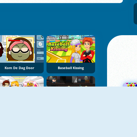
Kom De Dag Door
Baseball Kissing
Air Hostess Kissing
Bob De Dief