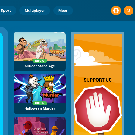
Sport
Multiplayer
Meer
NIEUW
Murder Stone Age
NIEUW
Halloween Murder