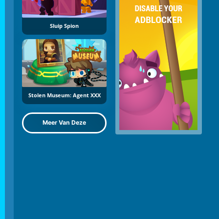
Sluip Spion
Stolen Museum: Agent XXX
Meer Van Deze