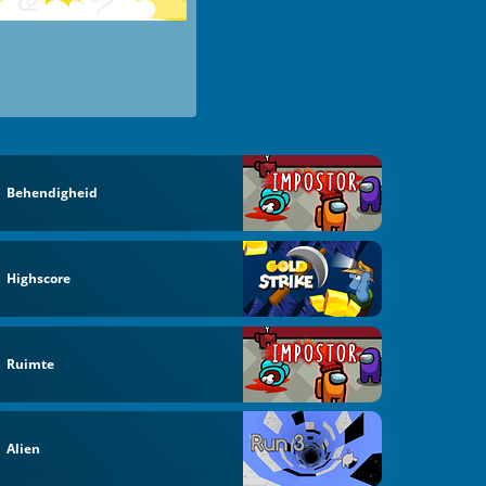
Behendigheid
Highscore
Ruimte
Alien