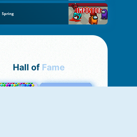
Spring
Hall of
Fame
Bubbles 3
Love Tester