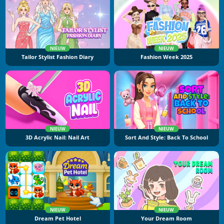
NIEUW
NIEUW
Tailor Stylist Fashion Diary
Fashion Week 2025
NIEUW
NIEUW
3D Acrylic Nail: Nail Art
Sort And Style: Back To School
NIEUW
NIEUW
Dream Pet Hotel
Your Dream Room