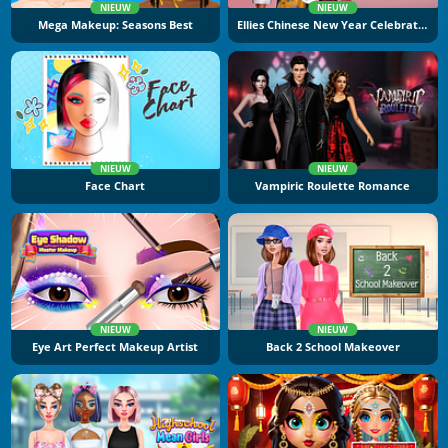
NIEUW
NIEUW
Mega Makeup: Seasons Best
Ellies Chinese New Year Celebration
NIEUW
NIEUW
Face Chart
Vampiric Roulette Romance
NIEUW
NIEUW
Eye Art Perfect Makeup Artist
Back 2 School Makeover