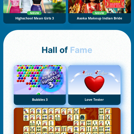
NIEUW
NIEUW
Highschool Mean Girls 3
Asoka Makeup Indian Bride
Hall of
Fame
Bubbles 3
Love Tester