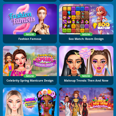
NIEUW
NIEUW
Fashion Famous
Soo Match: Room Design
NIEUW
NIEUW
Celebrity Spring Manicure Design
Makeup Trends: Then And Now