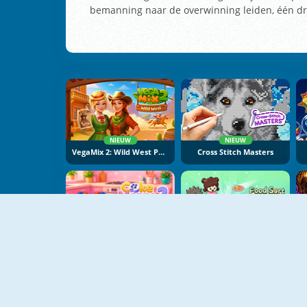
bemanning naar de overwinning leiden, één dr
NIEUW
NIEUW
VegaMix 2: Wild West Puzzle
Cross Stitch Masters
NIEUW
NIEUW
Cake Merge 2
Food Sort Puzzle