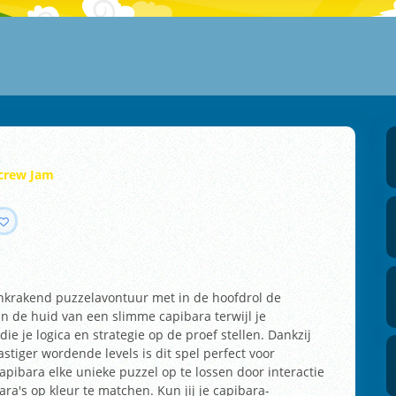
crew Jam
nkrakend puzzelavontuur met in de hoofdrol de
 in de huid van een slimme capibara terwijl je
ie je logica en strategie op de proef stellen. Dankzij
stiger wordende levels is dit spel perfect voor
capibara elke unieke puzzel op te lossen door interactie
ra's op kleur te matchen. Kun jij je capibara-