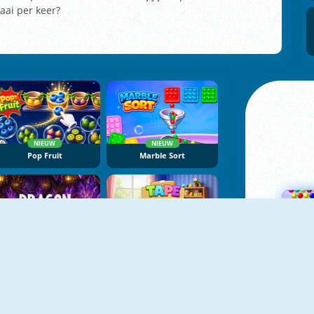
aai per keer?
NIEUW
NIEUW
Pop Fruit
Marble Sort
NIEUW
NIEUW
Dragon Egg Master
Tape Sort 3D