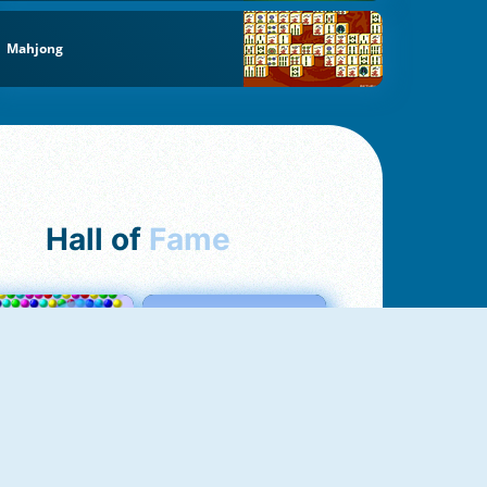
Mahjong
Hall of
Fame
Bubbles 3
Love Tester