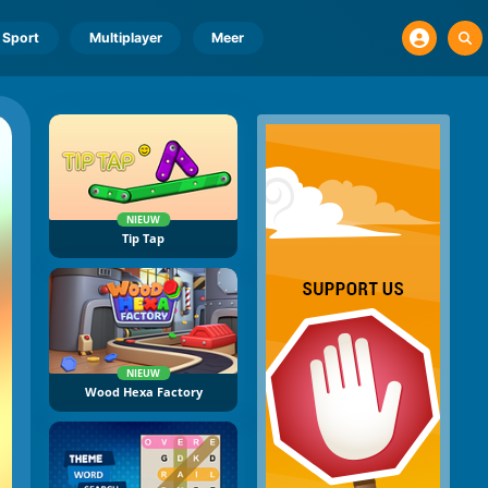
Sport
Multiplayer
Meer
NIEUW
Tip Tap
NIEUW
Wood Hexa Factory