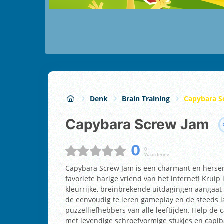
Denk
Brain Training
Capybara S
Capybara Screw Jam
0
0
Waardering:
Capybara Screw Jam is een charmant en herse
favoriete harige vriend van het internet! Kruip
kleurrijke, breinbrekende uitdagingen aangaat d
de eenvoudig te leren gameplay en de steeds la
puzzelliefhebbers van alle leeftijden. Help de 
met levendige schroefvormige stukjes en capiba