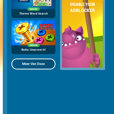
NIEUW
Theme Word Search
NIEUW
Bolts: Unscrew It!
Meer Van Deze