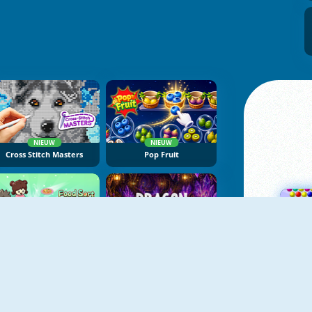
NIEUW
NIEUW
Cross Stitch Masters
Pop Fruit
NIEUW
NIEUW
Food Sort Puzzle
Dragon Egg Master