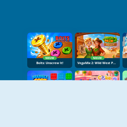
NIEUW
NIEUW
Bolts: Unscrew It!
VegaMix 2: Wild West Puzzle
NIEUW
NIEUW
Marble Sort
Cake Merge 2