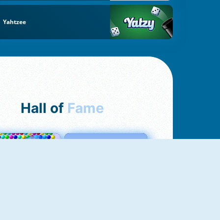
Yahtzee
Hall of
Fame
Bubbles 3
Love Tester