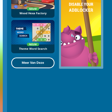
NIEUW
Wood Hexa Factory
NIEUW
Theme Word Search
Meer Van Deze