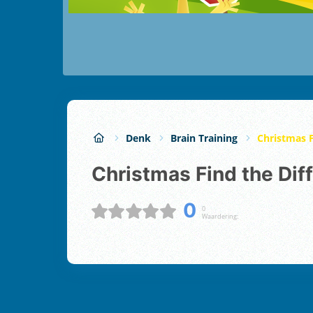
Denk
Brain Training
Christmas F
Christmas Find the Di
0
0
Waardering: