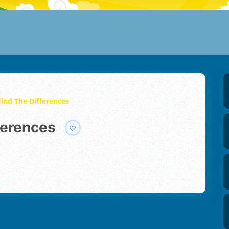
ind The Differences
fferences