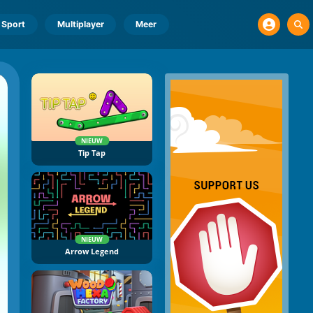
Sport
Multiplayer
Meer
NIEUW
Tip Tap
NIEUW
Arrow Legend