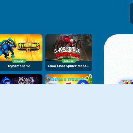
NIEUW
NIEUW
Dynamons 12
Choo Choo Spider Monster Train
NIEUW
NIEUW
Mage's Secret
Elemental Monsters: Merge And Evolution