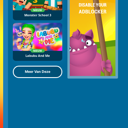
NIEUW
Monster School 3
NIEUW
Labubu And Me
Meer Van Deze