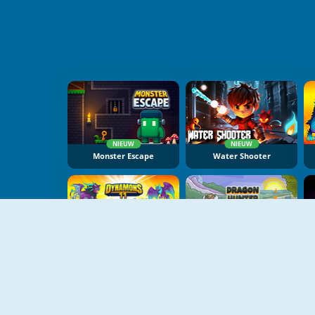
NIEUW
NIEUW
Monster Escape
Water Shooter
NIEUW
NIEUW
Dynamons 11
Dragon Hunter