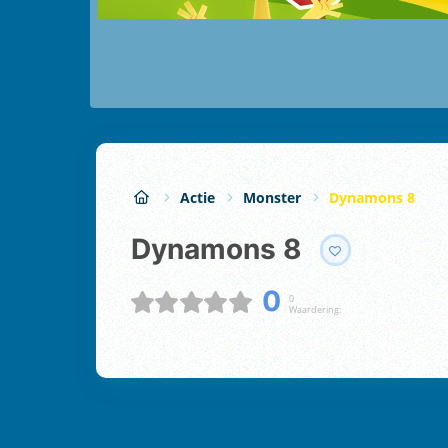
Actie
Monster
Dynamons 8
Dynamons 8
0
0
Waardering: