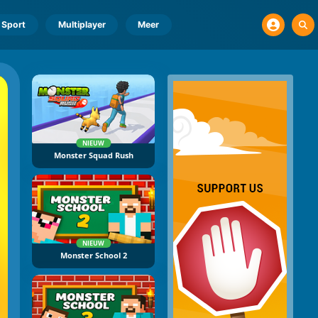
Sport
Multiplayer
Meer
NIEUW
Monster Squad Rush
NIEUW
Monster School 2