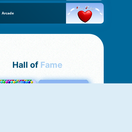
Arcade
Hall of
Fame
Bubbles 3
Love Tester