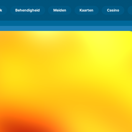
k
Behendigheid
Meiden
Kaarten
Casino