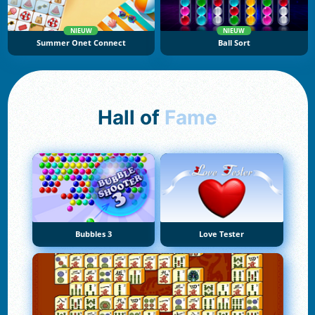
NIEUW
NIEUW
Summer Onet Connect
Ball Sort
Hall of
Fame
Bubbles 3
Love Tester