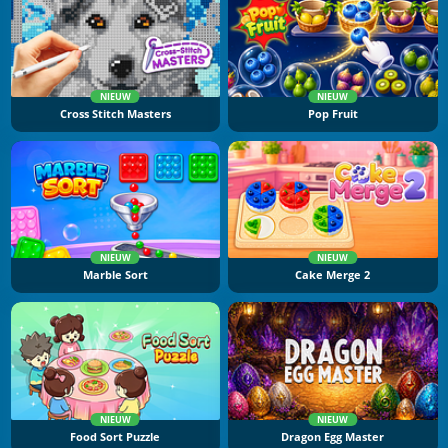
NIEUW
NIEUW
Cross Stitch Masters
Pop Fruit
NIEUW
NIEUW
Marble Sort
Cake Merge 2
NIEUW
NIEUW
Food Sort Puzzle
Dragon Egg Master