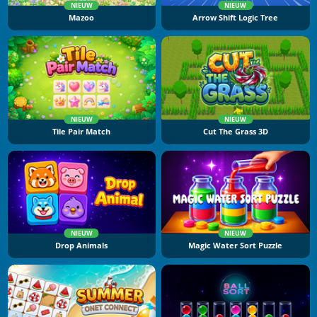
NIEUW
NIEUW
Mazoo
Arrow Shift Logic Tree
NIEUW
NIEUW
Tile Pair Match
Cut The Grass 3D
NIEUW
NIEUW
Drop Animals
Magic Water Sort Puzzle