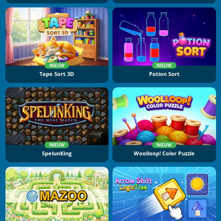
NIEUW
NIEUW
Tape Sort 3D
Potion Sort
NIEUW
NIEUW
SpelunKing
Woolloop! Color Puzzle