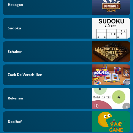
Hexagon
Sudoku
Schaken
Zoek De Verschillen
Rekenen
Doolhof