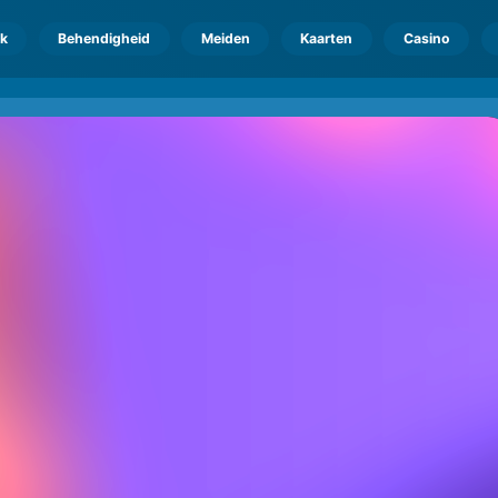
k
Behendigheid
Meiden
Kaarten
Casino