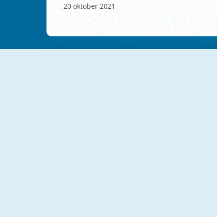
20 oktober 2021
NIEUW
NIEUW
Find Hidden Cats
Hidden Horrors
NIEUW
NIEUW
Schoolboy Runaway: Room Escape
Find Goods