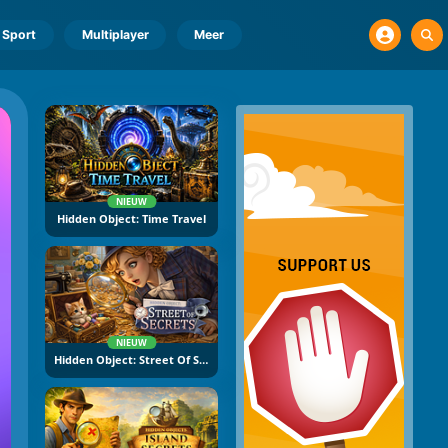
Sport
Multiplayer
Meer
NIEUW
Hidden Object: Time Travel
NIEUW
Hidden Object: Street Of Secrets