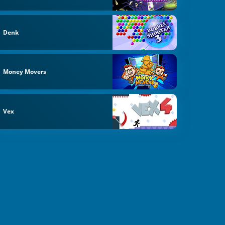
Denk
Money Movers
Vex