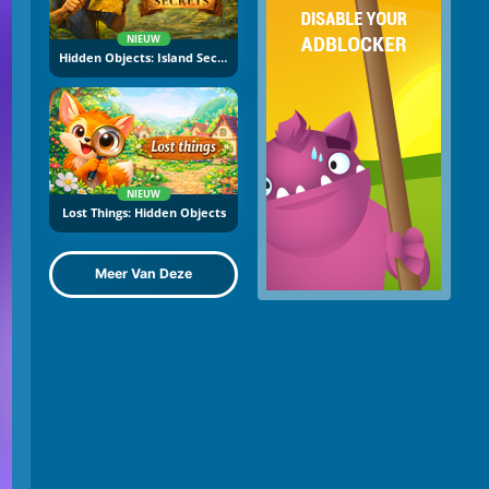
NIEUW
Hidden Objects: Island Secrets
NIEUW
Lost Things: Hidden Objects
Meer Van Deze