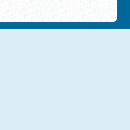
NIEUW
NIEUW
Tales Of Lagoona
Hidden Objects Online
NIEUW
Find Objects: Hidden Items
Find The Cat: Cat Search