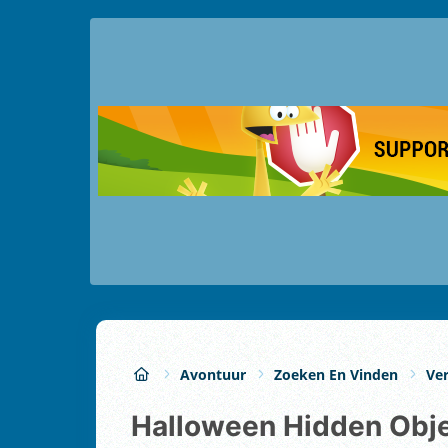
Avontuur
Zoeken En Vinden
Ve
Halloween Hidden Obj