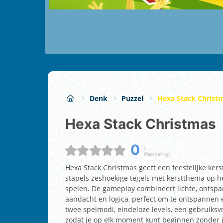
Denk
Puzzel
Hexa Stack Christ
Hexa Stack Christmas
0
0
Waardering:
Hexa Stack Christmas geeft een feestelijke kers
stapels zeshoekige tegels met kerstthema op h
spelen. De gameplay combineert lichte, ontspa
aandacht en logica, perfect om te ontspannen e
twee spelmodi, eindeloze levels, een gebruiksv
zodat je op elk moment kunt beginnen zonder j