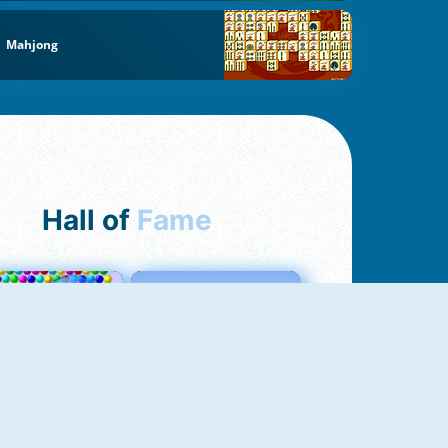
Mahjong
Hall of
Fame
Bubbles 3
Love Tester