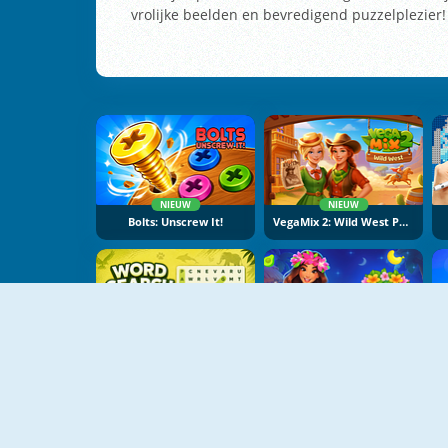
vrolijke beelden en bevredigend puzzelplezier!
NIEUW
NIEUW
Bolts: Unscrew It!
VegaMix 2: Wild West Puzzle
NIEUW
NIEUW
Word Search Universe: Animals
Hawaii Match 6