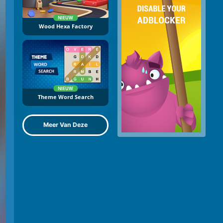
NIEUW
Wood Hexa Factory
NIEUW
Theme Word Search
Meer Van Deze