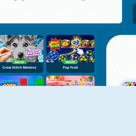
NIEUW
NIEUW
Cross Stitch Masters
Pop Fruit
NIEUW
NIEUW
Marble Sort
Cake Merge 2