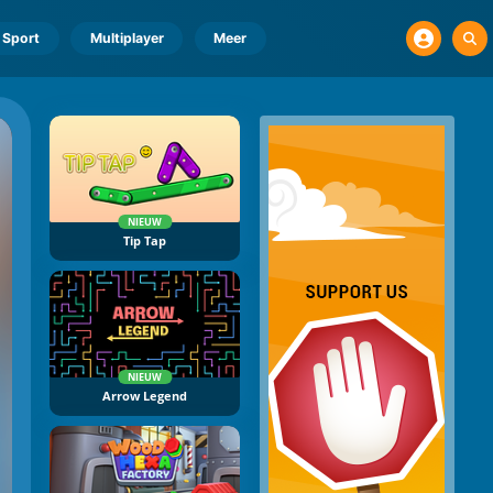
Sport
Multiplayer
Meer
NIEUW
Tip Tap
NIEUW
Arrow Legend