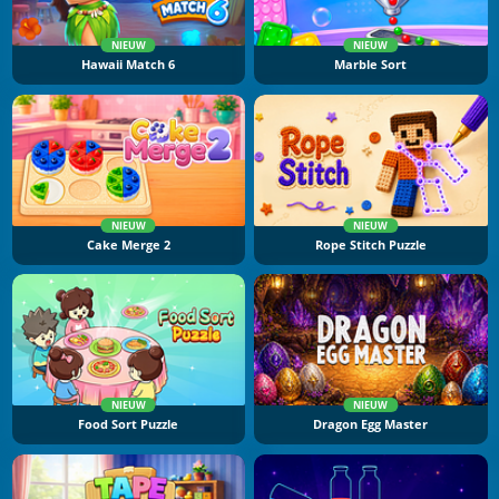
NIEUW
NIEUW
Hawaii Match 6
Marble Sort
NIEUW
NIEUW
Cake Merge 2
Rope Stitch Puzzle
NIEUW
NIEUW
Food Sort Puzzle
Dragon Egg Master