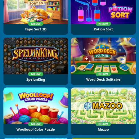
NIEUW
NIEUW
Tape Sort 3D
Potion Sort
NIEUW
NIEUW
SpelunKing
Word Deck Solitaire
NIEUW
NIEUW
Woolloop! Color Puzzle
Mazoo