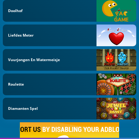
Doolhof
Liefdes Meter
Vuurjongen En Watermeisje
Roulette
Diamanten Spel