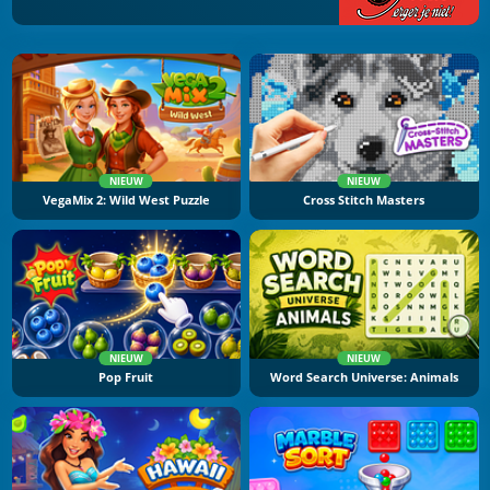
NIEUW
NIEUW
VegaMix 2: Wild West Puzzle
Cross Stitch Masters
NIEUW
NIEUW
Pop Fruit
Word Search Universe: Animals