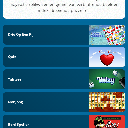
magische relikwieën en geniet van verbluffende beelden
in deze boeiende puzzelreis.
Drie Op Een Rij
Quiz
Yahtzee
Mahjong
Bord Spellen