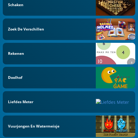
Schaken
Zoek De Verschillen
Rekenen
Doolhof
Liefdes Meter
Vuurjongen En Watermeisje