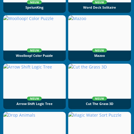
NIEUW
NIEUW
SpelunKing
Word Deck Solitaire
NIEUW
NIEUW
Woolloop! Color Puzzle
Mazoo
NIEUW
NIEUW
Arrow Shift Logic Tree
Cut The Grass 3D