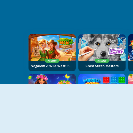
NIEUW
NIEUW
VegaMix 2: Wild West Puzzle
Cross Stitch Masters
NIEUW
NIEUW
Hawaii Match 6
Marble Sort