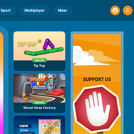
Sport
Multiplayer
Meer
NIEUW
Tip Tap
NIEUW
Wood Hexa Factory