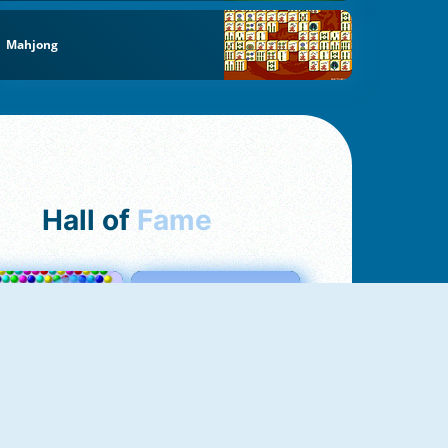
Mahjong
Hall of
Fame
Bubbles 3
Love Tester