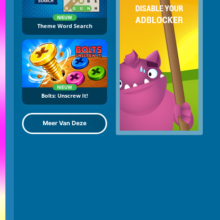
NIEUW
Theme Word Search
NIEUW
Bolts: Unscrew It!
Meer Van Deze