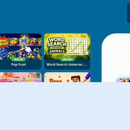
NIEUW
NIEUW
Pop Fruit
Word Search Universe: Animals
NIEUW
NIEUW
Cake Merge 2
Rope Stitch Puzzle