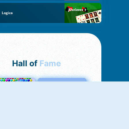
Logica
Hall of
Fame
Bubbles 3
Love Tester