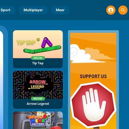
Sport
Multiplayer
Meer
NIEUW
Tip Tap
NIEUW
Arrow Legend