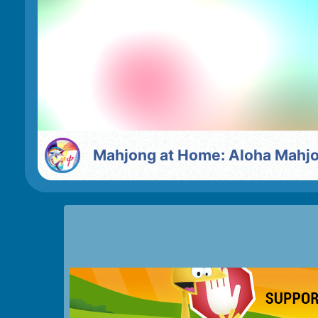
Mahjong at Home: Aloha Mahj