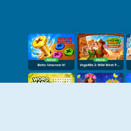
NIEUW
NIEUW
Bolts: Unscrew It!
VegaMix 2: Wild West Puzzle
NIEUW
NIEUW
Word Search Universe: Animals
Hawaii Match 6