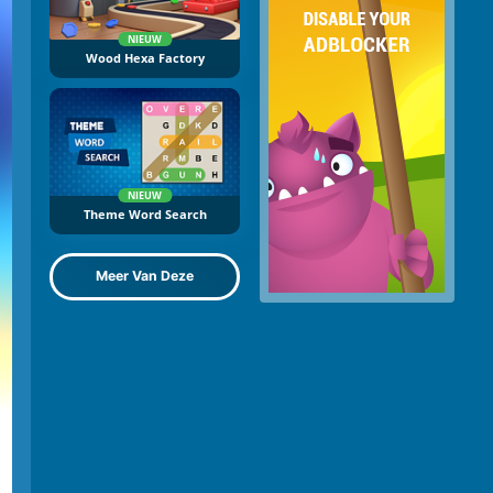
NIEUW
Wood Hexa Factory
NIEUW
Theme Word Search
Meer Van Deze