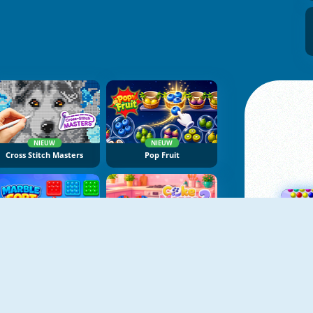
NIEUW
NIEUW
Cross Stitch Masters
Pop Fruit
NIEUW
NIEUW
Marble Sort
Cake Merge 2