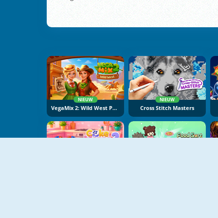
NIEUW
NIEUW
VegaMix 2: Wild West Puzzle
Cross Stitch Masters
NIEUW
NIEUW
Cake Merge 2
Food Sort Puzzle