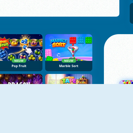
NIEUW
NIEUW
Pop Fruit
Marble Sort
NIEUW
NIEUW
Dragon Egg Master
Tape Sort 3D