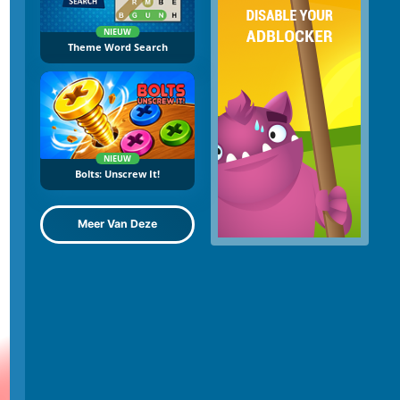
NIEUW
Theme Word Search
NIEUW
Bolts: Unscrew It!
Meer Van Deze