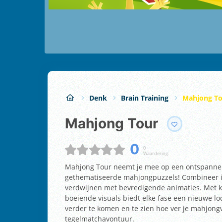
Denk
Brain Training
Mahjong To
Mahjong Tour
0
0
Waardering:
Mahjong Tour neemt je mee op een ontspannen
gethematiseerde mahjongpuzzels! Combineer ide
verdwijnen met bevredigende animaties. Met kl
boeiende visuals biedt elke fase een nieuwe l
verder te komen en te zien hoe ver je mahjon
tegelmatchavontuur.