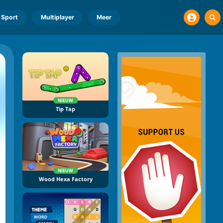
Sport
Multiplayer
Meer
NIEUW
Tip Tap
NIEUW
Wood Hexa Factory