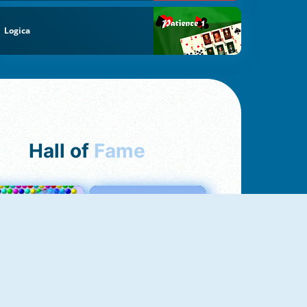
Logica
Hall of
Fame
Bubbles 3
Love Tester