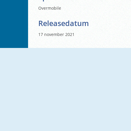
Overmobile
Releasedatum
17 november 2021
NIEUW
NIEUW
Bolts: Unscrew It!
VegaMix 2: Wild West Puzzle
NIEUW
NIEUW