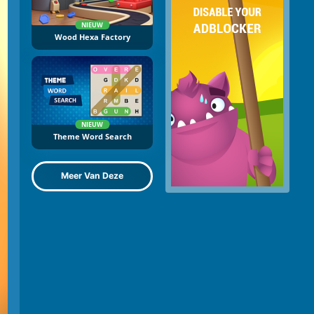
NIEUW
Wood Hexa Factory
NIEUW
Theme Word Search
Meer Van Deze