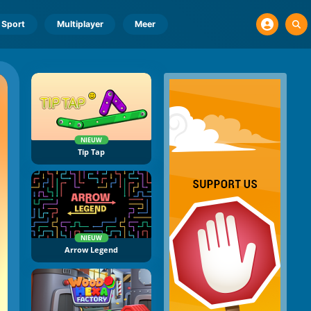
Sport
Multiplayer
Meer
NIEUW
Tip Tap
NIEUW
Arrow Legend