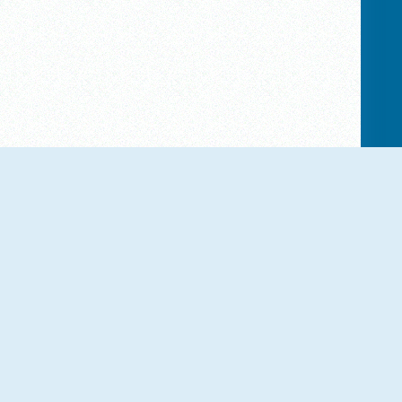
NIEUW
NIEUW
Cross Stitch Masters
Pop Fruit
NIEUW
NIEUW