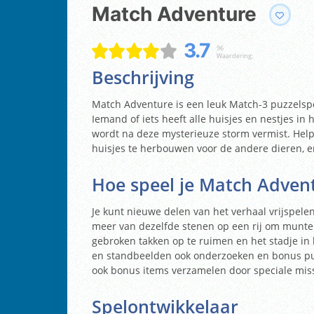
Match Adventure
3.7
96
Waardering:
Beschrijving
Match Adventure is een leuk Match-3 puzzelsp
Iemand of iets heeft alle huisjes en nestjes i
wordt na deze mysterieuze storm vermist. Help
huisjes te herbouwen voor de andere dieren, en
Hoe speel je Match Adven
Je kunt nieuwe delen van het verhaal vrijspelen
meer van dezelfde stenen op een rij om munte
gebroken takken op te ruimen en het stadje i
en standbeelden ook onderzoeken en bonus pu
ook bonus items verzamelen door speciale miss
Spelontwikkelaar