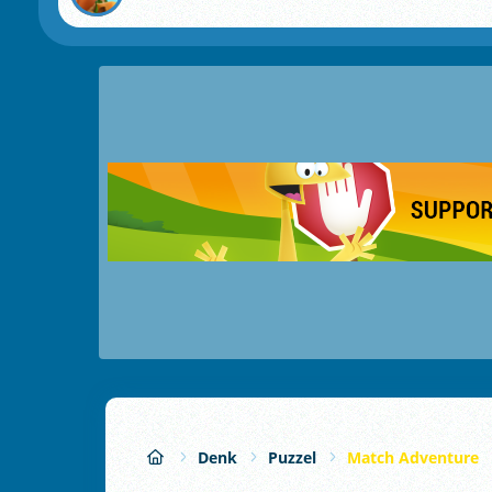
Denk
Puzzel
Match Adventure