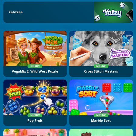
Yahtzee
NIEUW
NIEUW
VegaMix 2: Wild West Puzzle
Cross Stitch Masters
NIEUW
NIEUW
Pop Fruit
Marble Sort