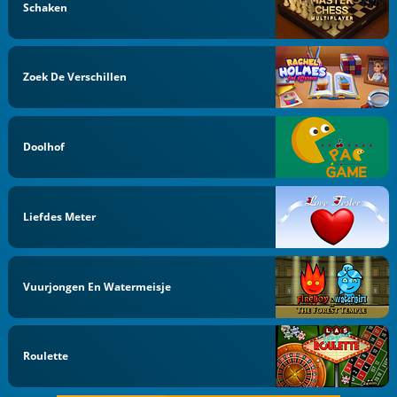
Schaken
Zoek De Verschillen
Doolhof
Liefdes Meter
Vuurjongen En Watermeisje
Roulette