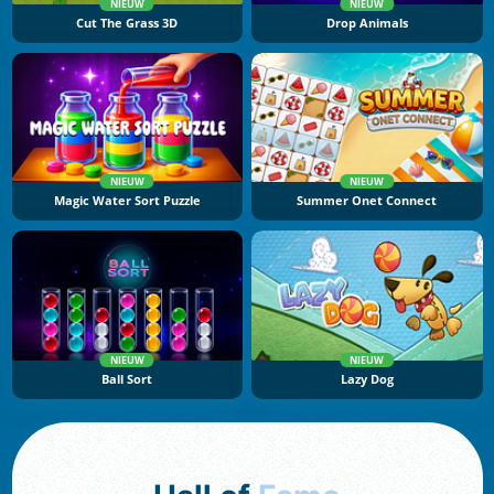
NIEUW
NIEUW
Cut The Grass 3D
Drop Animals
NIEUW
NIEUW
Magic Water Sort Puzzle
Summer Onet Connect
NIEUW
NIEUW
Ball Sort
Lazy Dog