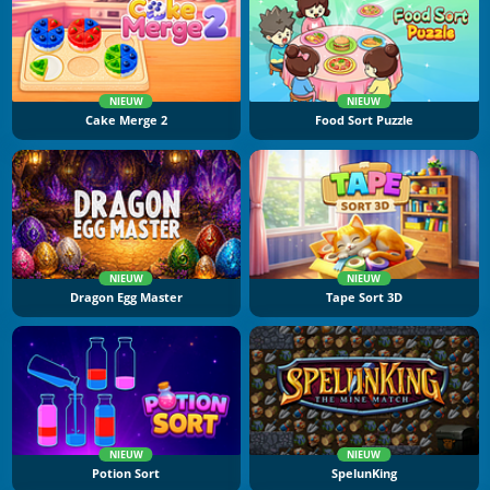
NIEUW
NIEUW
Cake Merge 2
Food Sort Puzzle
NIEUW
NIEUW
Dragon Egg Master
Tape Sort 3D
NIEUW
NIEUW
Potion Sort
SpelunKing