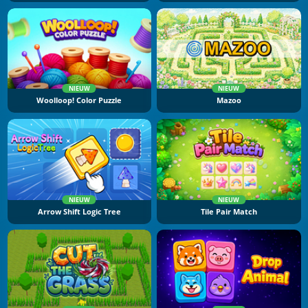
NIEUW
NIEUW
Woolloop! Color Puzzle
Mazoo
NIEUW
NIEUW
Arrow Shift Logic Tree
Tile Pair Match