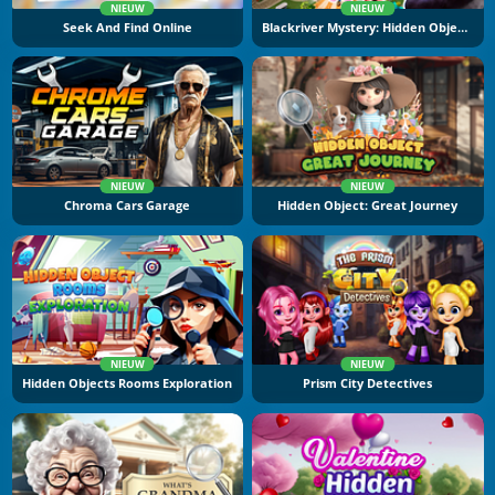
NIEUW
NIEUW
Seek And Find Online
Blackriver Mystery: Hidden Objects
NIEUW
NIEUW
Chroma Cars Garage
Hidden Object: Great Journey
NIEUW
NIEUW
Hidden Objects Rooms Exploration
Prism City Detectives