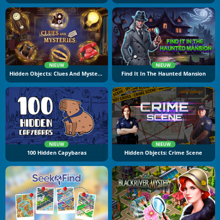
NIEUW
NIEUW
Hidden Objects: Clues And Mysteries
Find It In The Haunted Mansion
NIEUW
NIEUW
100 Hidden Capybaras
Hidden Objects: Crime Scene