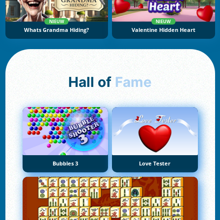
NIEUW
NIEUW
Whats Grandma Hiding?
Valentine Hidden Heart
Hall of
Fame
Bubbles 3
Love Tester