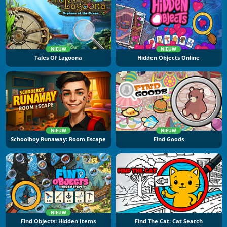
NIEUW
NIEUW
Tales Of Lagoona
Hidden Objects Online
NIEUW
NIEUW
Schoolboy Runaway: Room Escape
Find Goods
NIEUW
Find Objects: Hidden Items
Find The Cat: Cat Search