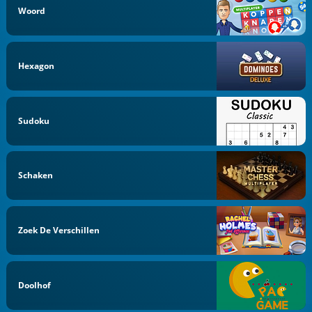
Woord
Hexagon
Sudoku
Schaken
Zoek De Verschillen
Doolhof