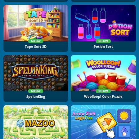
NIEUW
NIEUW
Tape Sort 3D
Potion Sort
NIEUW
NIEUW
SpelunKing
Woolloop! Color Puzzle