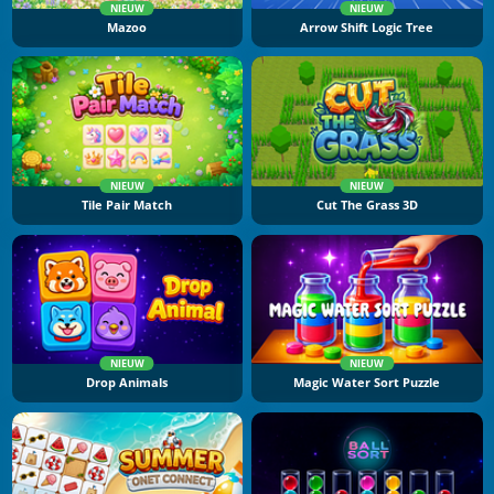
NIEUW
NIEUW
Mazoo
Arrow Shift Logic Tree
NIEUW
NIEUW
Tile Pair Match
Cut The Grass 3D
NIEUW
NIEUW
Drop Animals
Magic Water Sort Puzzle