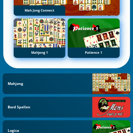
Mah Jong Connect
Mahjong 1
Patience 1
Mahjong
Bord Spellen
Logica