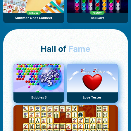
NIEUW
NIEUW
Summer Onet Connect
Ball Sort
Hall of
Fame
Bubbles 3
Love Tester