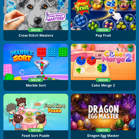
NIEUW
NIEUW
Cross Stitch Masters
Pop Fruit
NIEUW
NIEUW
Marble Sort
Cake Merge 2
NIEUW
NIEUW
Food Sort Puzzle
Dragon Egg Master