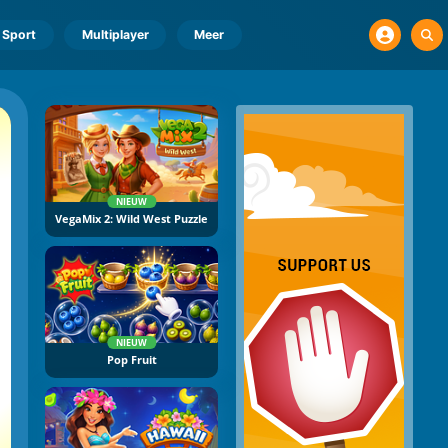
Sport
Multiplayer
Meer
NIEUW
VegaMix 2: Wild West Puzzle
NIEUW
Pop Fruit