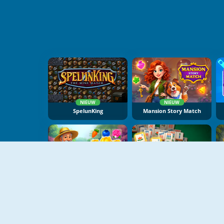
NIEUW
NIEUW
SpelunKing
Mansion Story Match
NIEUW
NIEUW
Match Dream Garden
Grand Mahjong Connect