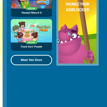
NIEUW
Hawaii Match 6
NIEUW
Food Sort Puzzle
Meer Van Deze