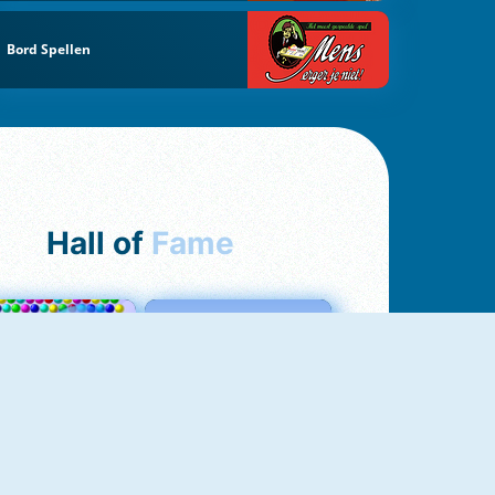
Bord Spellen
Hall of
Fame
Bubbles 3
Love Tester