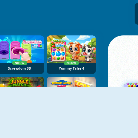
NIEUW
NIEUW
Screwdom 3D
Yummy Tales 4
NIEUW
NIEUW
Jungle Match Adventures
Merge Home Mania