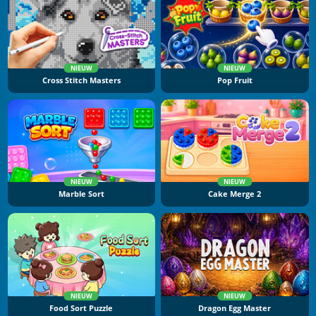
NIEUW
NIEUW
Cross Stitch Masters
Pop Fruit
NIEUW
NIEUW
Marble Sort
Cake Merge 2
NIEUW
NIEUW
Food Sort Puzzle
Dragon Egg Master