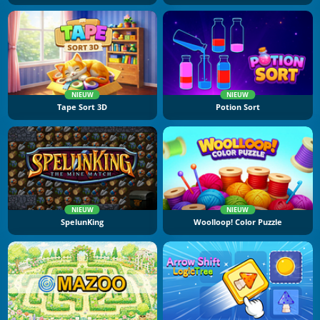
NIEUW
NIEUW
Tape Sort 3D
Potion Sort
NIEUW
NIEUW
SpelunKing
Woolloop! Color Puzzle