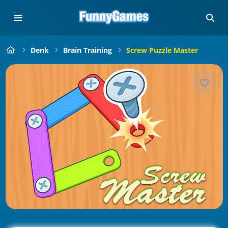
Denk
Brain Training
Screw Puzzle Master