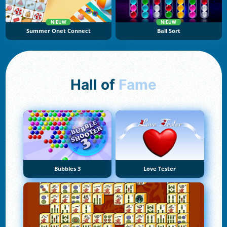
NIEUW
NIEUW
Summer Onet Connect
Ball Sort
Hall of
Fame
Bubbles 3
Love Tester