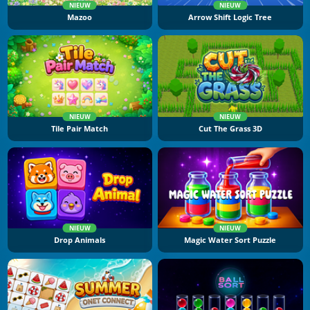
NIEUW
NIEUW
Mazoo
Arrow Shift Logic Tree
NIEUW
NIEUW
Tile Pair Match
Cut The Grass 3D
NIEUW
NIEUW
Drop Animals
Magic Water Sort Puzzle