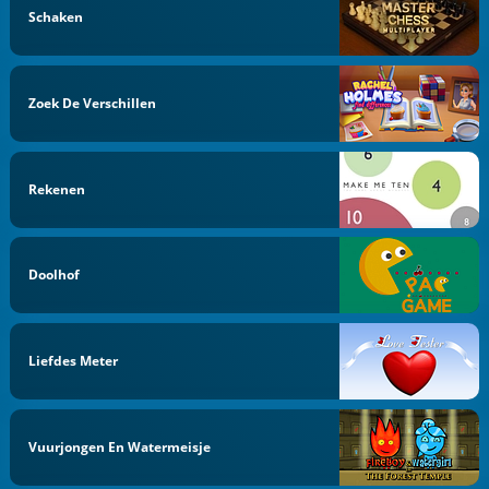
Schaken
Zoek De Verschillen
Rekenen
Doolhof
Liefdes Meter
Vuurjongen En Watermeisje