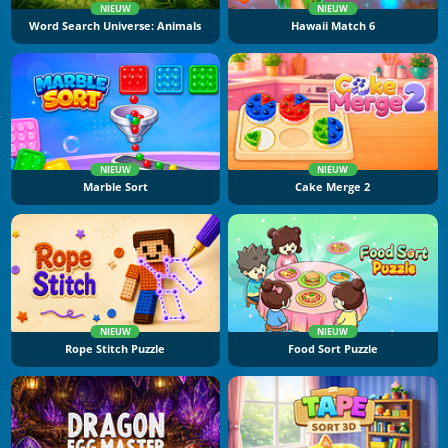
NIEUW
NIEUW
Word Search Universe: Animals
Hawaii Match 6
NIEUW
NIEUW
Marble Sort
Cake Merge 2
NIEUW
NIEUW
Rope Stitch Puzzle
Food Sort Puzzle