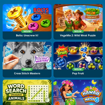
NIEUW
NIEUW
Bolts: Unscrew It!
VegaMix 2: Wild West Puzzle
NIEUW
NIEUW
Cross Stitch Masters
Pop Fruit