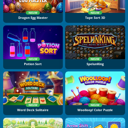
NIEUW
NIEUW
Dragon Egg Master
Tape Sort 3D
NIEUW
NIEUW
Potion Sort
SpelunKing
NIEUW
NIEUW
Word Deck Solitaire
Woolloop! Color Puzzle