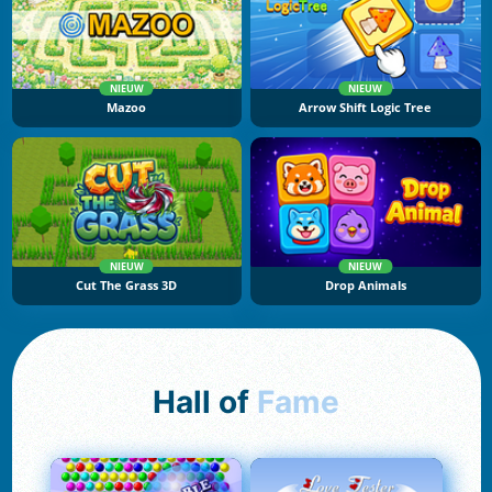
NIEUW
NIEUW
Mazoo
Arrow Shift Logic Tree
NIEUW
NIEUW
Cut The Grass 3D
Drop Animals
Hall of
Fame