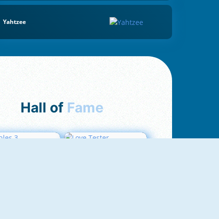
Yahtzee
Hall of
Fame
Bubbles 3
Love Tester