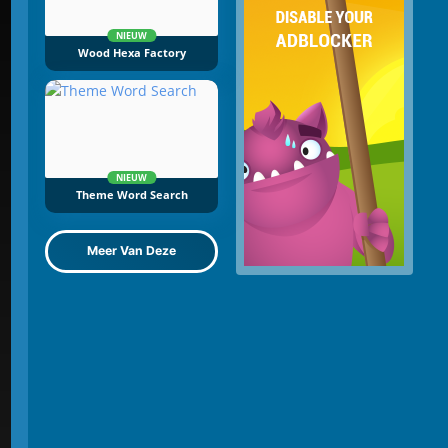
NIEUW
Wood Hexa Factory
NIEUW
Theme Word Search
Meer Van Deze