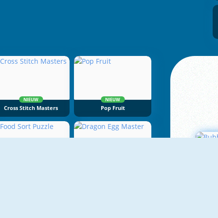
NIEUW
NIEUW
Cross Stitch Masters
Pop Fruit
NIEUW
NIEUW
Food Sort Puzzle
Dragon Egg Master