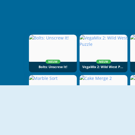
NIEUW
NIEUW
Bolts: Unscrew It!
VegaMix 2: Wild West Puzzle
NIEUW
NIEUW
Marble Sort
Cake Merge 2