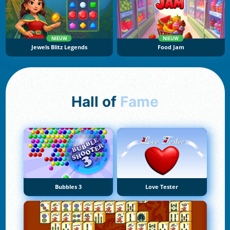
NIEUW
NIEUW
Jewels Blitz Legends
Food Jam
Hall of
Fame
Bubbles 3
Love Tester