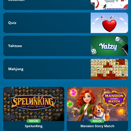
Quiz
Yahtzee
Mahjong
NIEUW
NIEUW
SpelunKing
Mansion Story Match