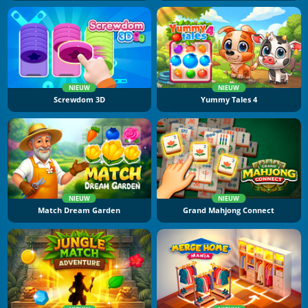
NIEUW
NIEUW
Screwdom 3D
Yummy Tales 4
NIEUW
NIEUW
Match Dream Garden
Grand Mahjong Connect