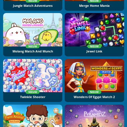
NIEUW
NIEUW
Jungle Match Adventures
Merge Home Mania
NIEUW
NIEUW
Molang Match And Munch
Jewel Link
NIEUW
NIEUW
Twinkle Shooter
Wonders Of Egypt Match 2