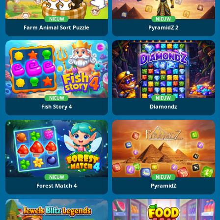
NIEUW
NIEUW
Farm Animal Sort Puzzle
PyramidZ 2
NIEUW
NIEUW
Fish Story 4
Diamondz
NIEUW
NIEUW
Forest Match 4
PyramidZ