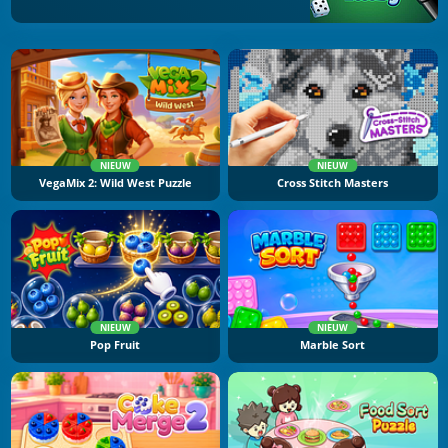
NIEUW
NIEUW
VegaMix 2: Wild West Puzzle
Cross Stitch Masters
NIEUW
NIEUW
Pop Fruit
Marble Sort