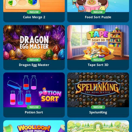
NIEUW
NIEUW
Cake Merge 2
Food Sort Puzzle
NIEUW
NIEUW
Dragon Egg Master
Tape Sort 3D
NIEUW
NIEUW
Potion Sort
SpelunKing