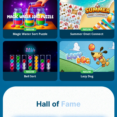
NIEUW
NIEUW
Magic Water Sort Puzzle
Summer Onet Connect
NIEUW
NIEUW
Ball Sort
Lazy Dog
Hall of
Fame