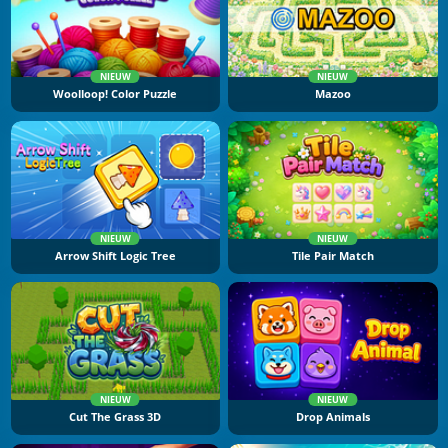
NIEUW
NIEUW
Woolloop! Color Puzzle
Mazoo
NIEUW
NIEUW
Arrow Shift Logic Tree
Tile Pair Match
NIEUW
NIEUW
Cut The Grass 3D
Drop Animals