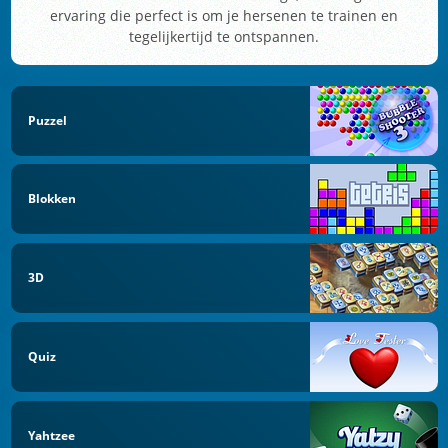
ervaring die perfect is om je hersenen te trainen en
tegelijkertijd te ontspannen.
Puzzel
Blokken
3D
Quiz
Yahtzee