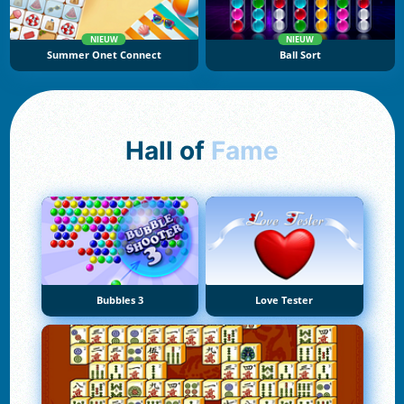
NIEUW
NIEUW
Summer Onet Connect
Ball Sort
Hall of
Fame
Bubbles 3
Love Tester