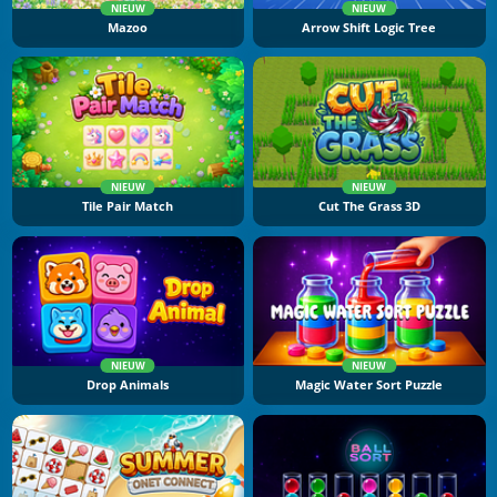
NIEUW
NIEUW
Mazoo
Arrow Shift Logic Tree
NIEUW
NIEUW
Tile Pair Match
Cut The Grass 3D
NIEUW
NIEUW
Drop Animals
Magic Water Sort Puzzle