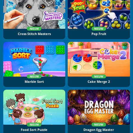
NIEUW
NIEUW
Cross Stitch Masters
Pop Fruit
NIEUW
NIEUW
Marble Sort
Cake Merge 2
NIEUW
NIEUW
Food Sort Puzzle
Dragon Egg Master