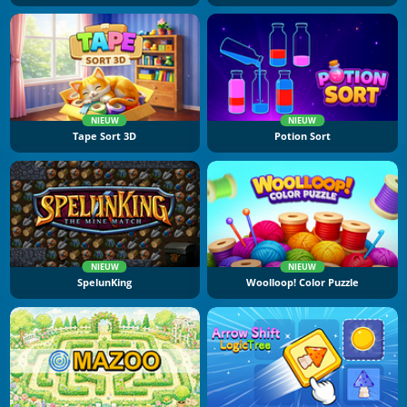
NIEUW
NIEUW
Tape Sort 3D
Potion Sort
NIEUW
NIEUW
SpelunKing
Woolloop! Color Puzzle