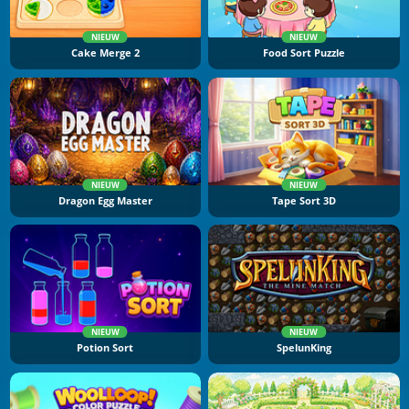
NIEUW
NIEUW
Cake Merge 2
Food Sort Puzzle
NIEUW
NIEUW
Dragon Egg Master
Tape Sort 3D
NIEUW
NIEUW
Potion Sort
SpelunKing