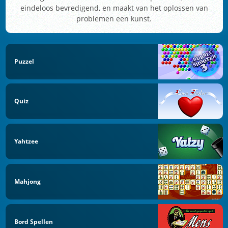
eindeloos bevredigend, en maakt van het oplossen van
problemen een kunst.
Puzzel
Quiz
Yahtzee
Mahjong
Bord Spellen