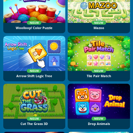
NIEUW
NIEUW
Woolloop! Color Puzzle
Mazoo
NIEUW
NIEUW
Arrow Shift Logic Tree
Tile Pair Match
NIEUW
NIEUW
Cut The Grass 3D
Drop Animals