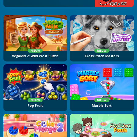
NIEUW
NIEUW
VegaMix 2: Wild West Puzzle
Cross Stitch Masters
NIEUW
NIEUW
Pop Fruit
Marble Sort