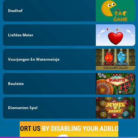
Doolhof
Liefdes Meter
Vuurjongen En Watermeisje
Roulette
Diamanten Spel