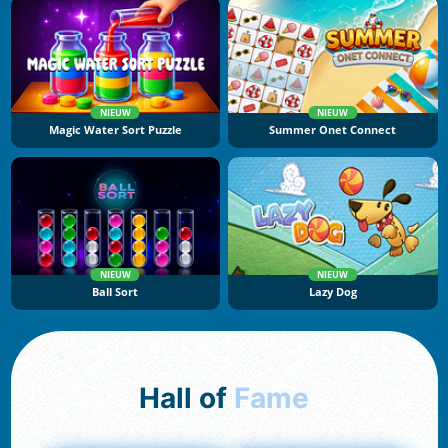
NIEUW
NIEUW
Magic Water Sort Puzzle
Summer Onet Connect
NIEUW
NIEUW
Ball Sort
Lazy Dog
Hall of
Fame