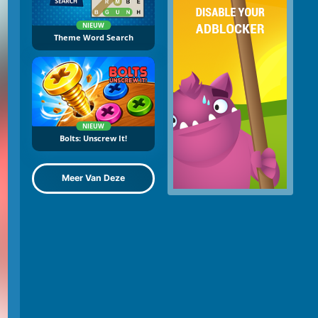
NIEUW
Theme Word Search
NIEUW
Bolts: Unscrew It!
Meer Van Deze