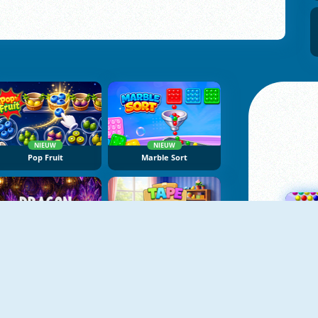
NIEUW
NIEUW
Pop Fruit
Marble Sort
NIEUW
NIEUW
Dragon Egg Master
Tape Sort 3D