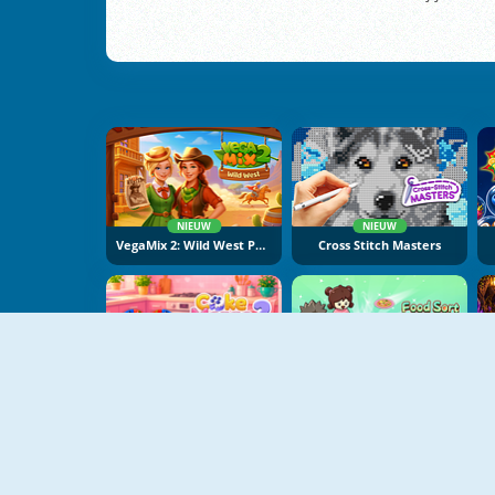
NIEUW
NIEUW
VegaMix 2: Wild West Puzzle
Cross Stitch Masters
NIEUW
NIEUW
Cake Merge 2
Food Sort Puzzle