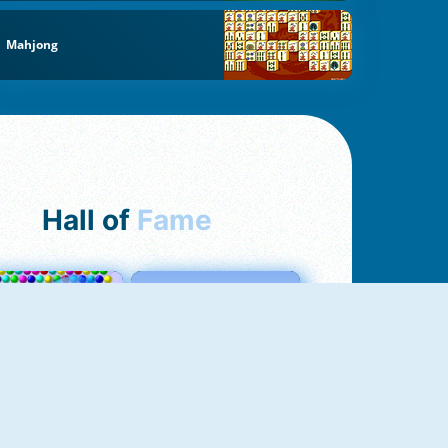
Mahjong
Hall of
Fame
Bubbles 3
Love Tester