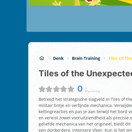
Denk
Brain Training
Tiles Of Th
Tiles of the Unexpecte
0
0
Waardering:
Betreed het strategische slagveld in Tiles of 
militair tintje en verfijnde mechanica. Verwijde
kettingreacties en pas je aan terwijl het bord ve
en vereist zowel vooruitziendheid als precisi
geliefde mechanica van het origineel, biedt di
een donkerdere, intensere sfeer. Kun jij het 