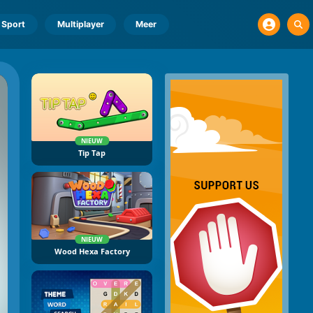
Sport
Multiplayer
Meer
NIEUW
Tip Tap
NIEUW
Wood Hexa Factory