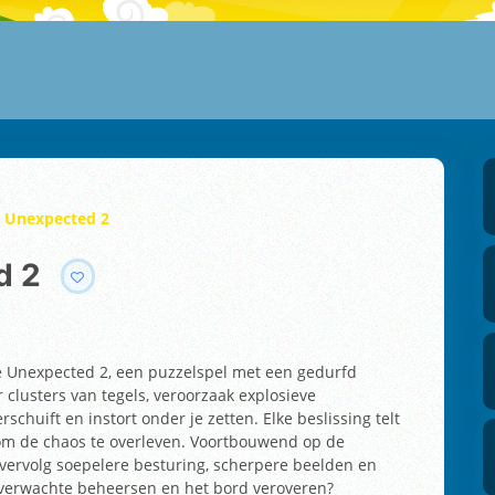
e Unexpected 2
d 2
the Unexpected 2, een puzzelspel met een gedurfd
r clusters van tegels, veroorzaak explosieve
rschuift en instort onder je zetten. Elke beslissing telt
e om de chaos te overleven. Voortbouwend op de
t vervolg soepelere besturing, scherpere beelden en
onverwachte beheersen en het bord veroveren?