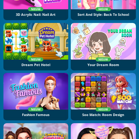
NIEUW
NIEUW
3D Acrylic Nail: Nail Art
Sort And Style: Back To School
NIEUW
NIEUW
Dream Pet Hotel
Your Dream Room
NIEUW
NIEUW
Fashion Famous
Soo Match: Room Design