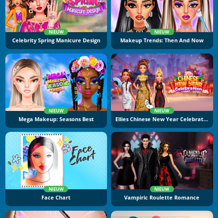
NIEUW
NIEUW
Celebrity Spring Manicure Design
Makeup Trends: Then And Now
NIEUW
NIEUW
Mega Makeup: Seasons Best
Ellies Chinese New Year Celebration
NIEUW
NIEUW
Face Chart
Vampiric Roulette Romance