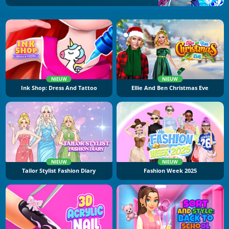
NIEUW
NIEUW
Ink Shop: Dress And Tattoo
Ellie And Ben Christmas Eve
NIEUW
NIEUW
Tailor Stylist Fashion Diary
Fashion Week 2025