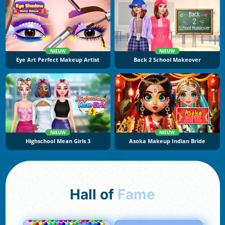
NIEUW
NIEUW
Eye Art Perfect Makeup Artist
Back 2 School Makeover
NIEUW
NIEUW
Highschool Mean Girls 3
Asoka Makeup Indian Bride
Hall of
Fame