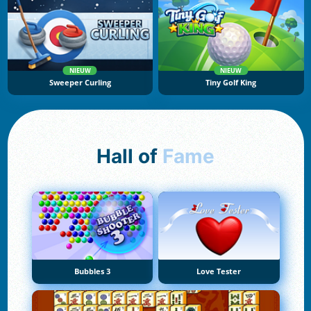
NIEUW
NIEUW
Sweeper Curling
Tiny Golf King
Hall of
Fame
Bubbles 3
Love Tester