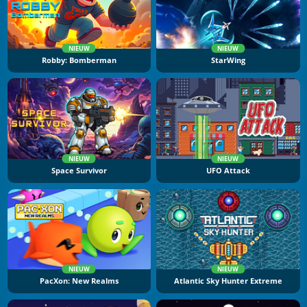
NIEUW
NIEUW
Robby: Bomberman
StarWing
NIEUW
NIEUW
Space Survivor
UFO Attack
NIEUW
NIEUW
PacXon: New Realms
Atlantic Sky Hunter Extreme