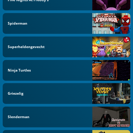
Spiderman
Superheldengevecht
Ninja Turtles
Griezelig
Slenderman