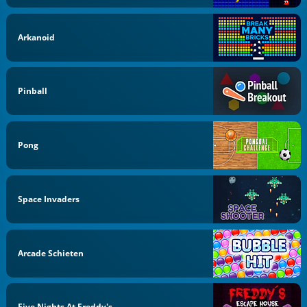
Arkanoid
Pinball
Pong
Space Invaders
Arcade Schieten
Five Nights At Freddy's