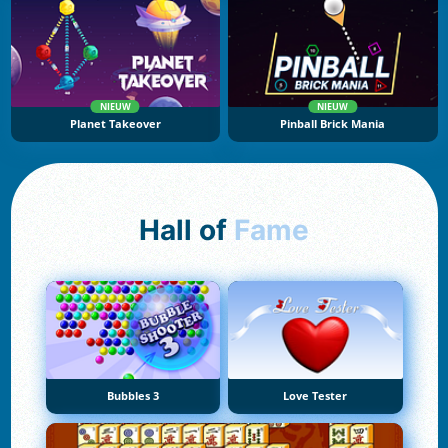
NIEUW
NIEUW
Planet Takeover
Pinball Brick Mania
Hall of
Fame
Bubbles 3
Love Tester