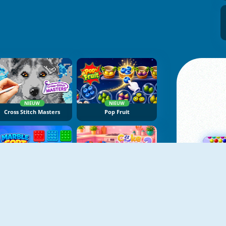
NIEUW
NIEUW
Cross Stitch Masters
Pop Fruit
NIEUW
NIEUW
Marble Sort
Cake Merge 2