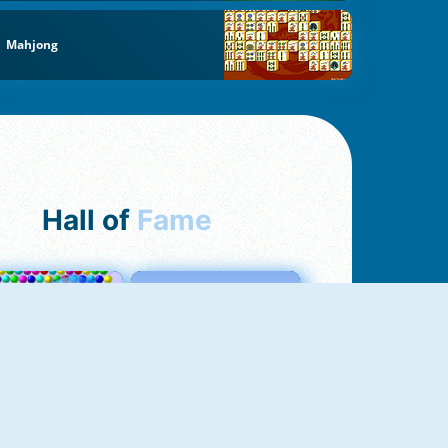
Mahjong
Hall of
Fame
Bubbles 3
Love Tester