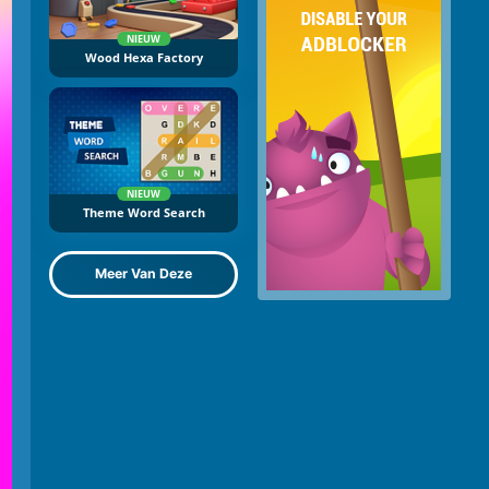
NIEUW
Wood Hexa Factory
NIEUW
Theme Word Search
Meer Van Deze