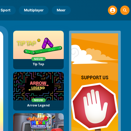
Sport
Multiplayer
Meer
NIEUW
Tip Tap
NIEUW
Arrow Legend