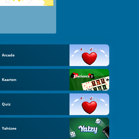
Arcade
Kaarten
Quiz
Yahtzee