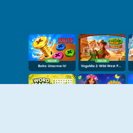
NIEUW
NIEUW
Bolts: Unscrew It!
VegaMix 2: Wild West Puzzle
NIEUW
NIEUW
Word Search Universe: Animals
Hawaii Match 6