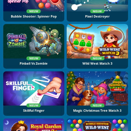
NIEUW
NIEUW
Bubble Shooter: Spinner Pop
Pixel Destroyer
NIEUW
NIEUW
Pinball Vs Zombie
Wild West Match 3
NIEUW
NIEUW
Skillful Finger
Magic Christmas Tree Match 3