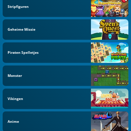
Stripfiguren
Geheime Missie
Piraten Spelletjes
Monster
Vikingen
Anime