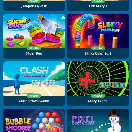
NIEUW
NIEUW
Jumper's Quest
Fish Story 4
NIEUW
NIEUW
Slicer Duo
Slinky Color Sort
NIEUW
NIEUW
Clash Crowd Game
Crazy Tunnel