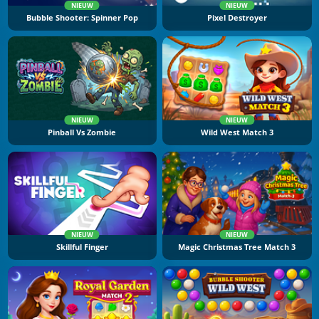
NIEUW
NIEUW
Bubble Shooter: Spinner Pop
Pixel Destroyer
NIEUW
NIEUW
Pinball Vs Zombie
Wild West Match 3
NIEUW
NIEUW
Skillful Finger
Magic Christmas Tree Match 3