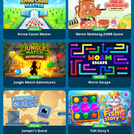
NIEUW
NIEUW
Arrow Count Master
Meme Mukbang ASMR Game
NIEUW
NIEUW
Jungle Match Adventures
Worm Escape
NIEUW
NIEUW
Jumper's Quest
Fish Story 4