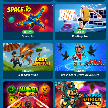
NIEUW
NIEUW
Space.io
Rooftop Run
NIEUW
NIEUW
Lost Adventure
Brawl Stars Brave Adventure