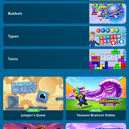
Bubbels
Typen
Tetris
NIEUW
NIEUW
Jumper's Quest
Tsunami Brainrot Online