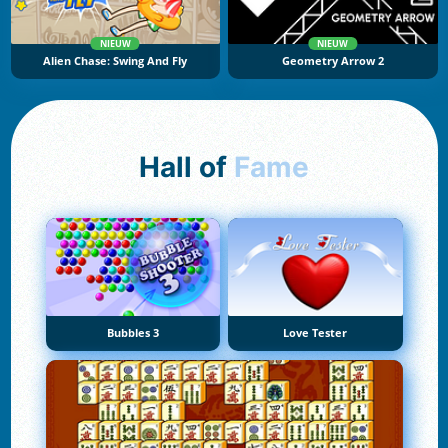
NIEUW
NIEUW
Alien Chase: Swing And Fly
Geometry Arrow 2
Hall of
Fame
Bubbles 3
Love Tester