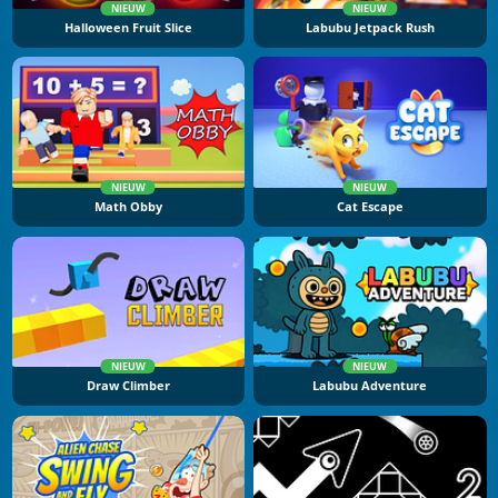
NIEUW
NIEUW
Halloween Fruit Slice
Labubu Jetpack Rush
NIEUW
NIEUW
Math Obby
Cat Escape
NIEUW
NIEUW
Draw Climber
Labubu Adventure