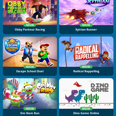
NIEUW
NIEUW
Obby Parkour Racing
Xytrian Runner
NIEUW
NIEUW
Escape School Duel
Radical Rappelling
NIEUW
NIEUW
Om Nom Run
Dino Game Online