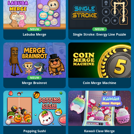
NIEUW
NIEUW
Labuba Merge
Single Stroke: Energy Line Puzzle
NIEUW
Merge Brainrot
Coin Merge Machine
Popping Sushi
Kawaii Claw Merge