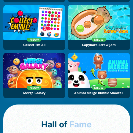
NIEUW
NIEUW
Collect Em All
Capybara Screw Jam
NIEUW
NIEUW
Merge Galaxy
Animal Merge Bubble Shooter
Hall of
Fame