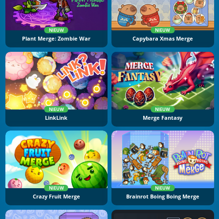
NIEUW
NIEUW
Plant Merge: Zombie War
Capybara Xmas Merge
NIEUW
NIEUW
LinkLink
Merge Fantasy
NIEUW
NIEUW
Crazy Fruit Merge
Brainrot Boing Boing Merge