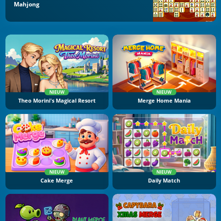
Mahjong
NIEUW
NIEUW
Theo Morini's Magical Resort
Merge Home Mania
NIEUW
NIEUW
Cake Merge
Daily Match