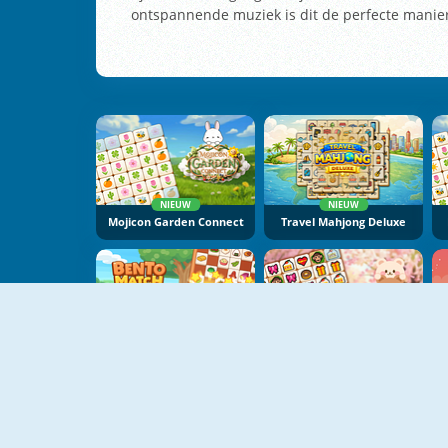
ontspannende muziek is dit de perfecte manier 
NIEUW
NIEUW
Mojicon Garden Connect
Travel Mahjong Deluxe
NIEUW
NIEUW
Bento Match
Mojicon Love Connect