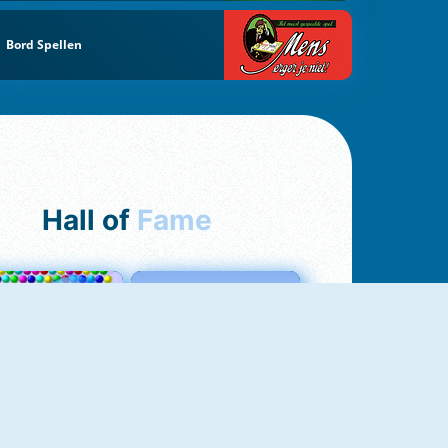
Bord Spellen
Hall of
Fame
Bubbles 3
Love Tester