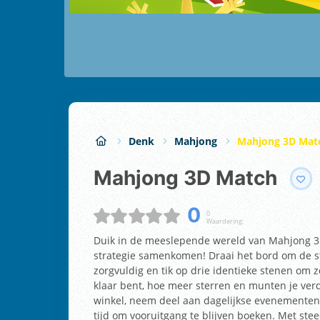
Denk
Mahjong
Mahjong 3D Mat
Mahjong 3D Match
0
0
Waardering:
Duik in de meeslepende wereld van Mahjong 3
strategie samenkomen! Draai het bord om de ste
zorgvuldig en tik op drie identieke stenen om z
klaar bent, hoe meer sterren en munten je ver
winkel, neem deel aan dagelijkse evenementen
tijd om vooruitgang te blijven boeken. Met stee