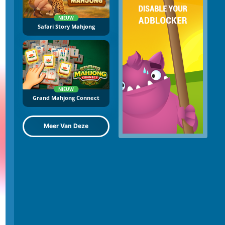
NIEUW
Safari Story Mahjong
NIEUW
Grand Mahjong Connect
Meer Van Deze