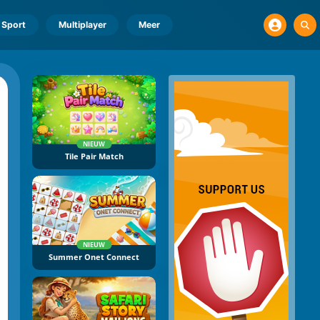
Sport
Multiplayer
Meer
NIEUW
Tile Pair Match
NIEUW
Summer Onet Connect