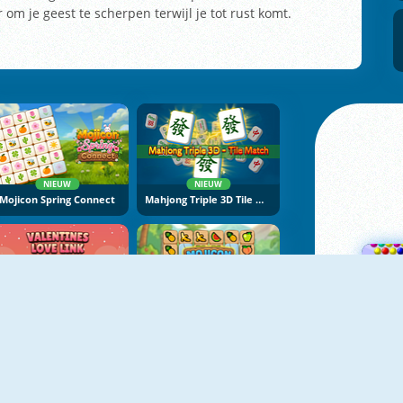
om je geest te scherpen terwijl je tot rust komt.
NIEUW
NIEUW
Mojicon Spring Connect
Mahjong Triple 3D Tile Match
NIEUW
NIEUW
Valentines Love Link
Mojicon Fruit Connect