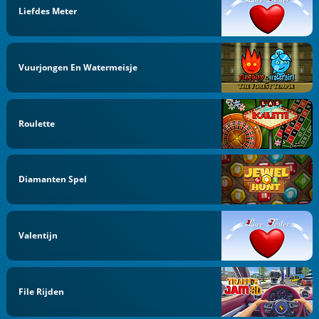
Liefdes Meter
Vuurjongen En Watermeisje
Roulette
Diamanten Spel
Valentijn
File Rijden