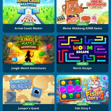
NIEUW
NIEUW
Arrow Count Master
Meme Mukbang ASMR Game
NIEUW
NIEUW
Jungle Match Adventures
Worm Escape
NIEUW
NIEUW
Jumper's Quest
Fish Story 4