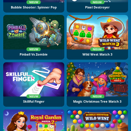
NIEUW
NIEUW
Bubble Shooter: Spinner Pop
Pixel Destroyer
NIEUW
NIEUW
Pinball Vs Zombie
Wild West Match 3
NIEUW
NIEUW
Skillful Finger
Magic Christmas Tree Match 3