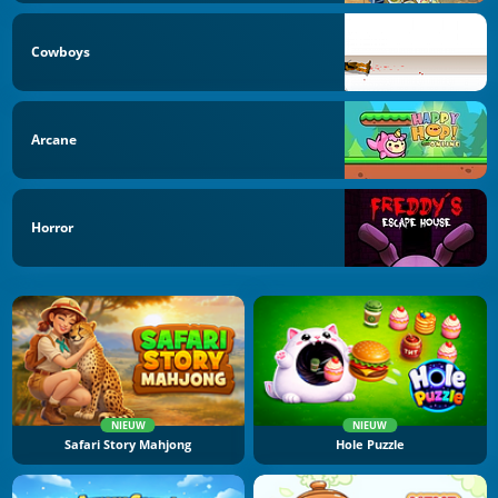
Cowboys
Arcane
Horror
NIEUW
NIEUW
Safari Story Mahjong
Hole Puzzle