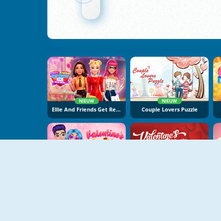
NIEUW
NIEUW
Ellie And Friends Get Ready For First Date
Couple Lovers Puzzle
NIEUW
NIEUW
Valentine's Matching Outfits
Valentine's Cute Mahjong