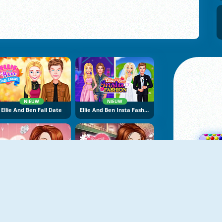
NIEUW
NIEUW
Ellie And Ben Fall Date
Ellie And Ben Insta Fashion
Princess Surprise Date
Princess Best Date Ever