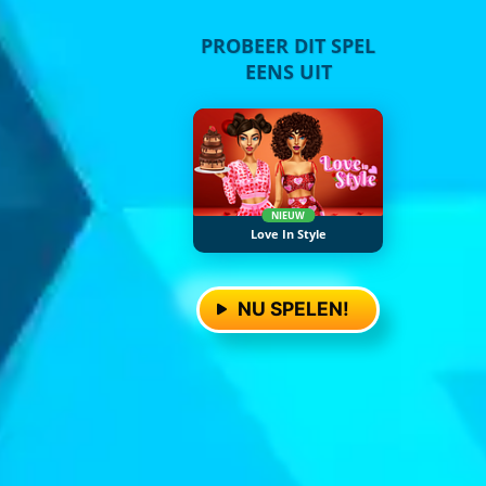
PROBEER DIT SPEL
EENS UIT
NIEUW
Love In Style
NU SPELEN!