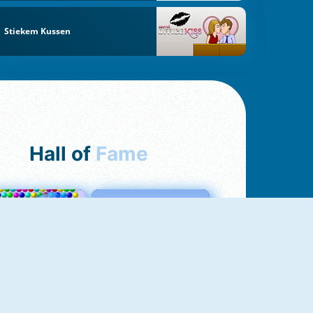
Stiekem Kussen
Hall of
Fame
Bubbles 3
Love Tester