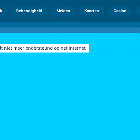
k
Behendigheid
Meiden
Kaarten
Casino
dt niet meer ondersteund op het internet