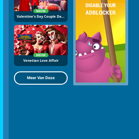
NIEUW
Valentine's Day Couple Date
NIEUW
Venetian Love Affair
Meer Van Deze