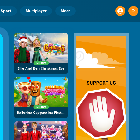
Sport
Multiplayer
Meer
NIEUW
Ellie And Ben Christmas Eve
NIEUW
Ballerina Cappuccina First Date