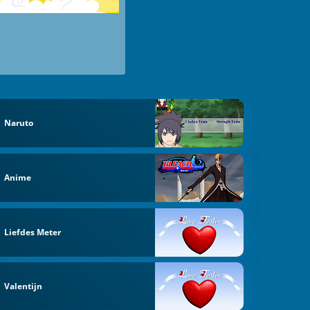
Naruto
Anime
Liefdes Meter
Valentijn