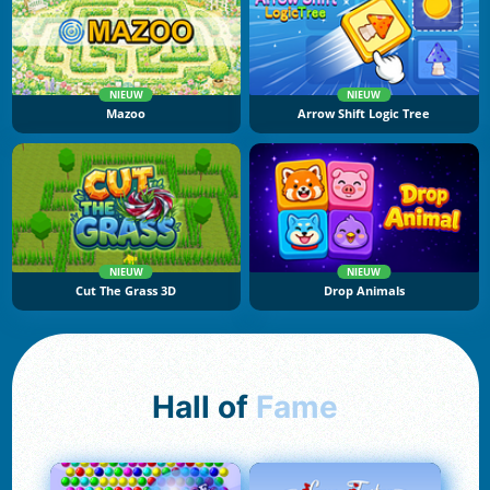
NIEUW
NIEUW
Mazoo
Arrow Shift Logic Tree
NIEUW
NIEUW
Cut The Grass 3D
Drop Animals
Hall of
Fame