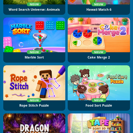
NIEUW
NIEUW
Word Search Universe: Animals
Hawaii Match 6
NIEUW
NIEUW
Marble Sort
Cake Merge 2
NIEUW
NIEUW
Rope Stitch Puzzle
Food Sort Puzzle