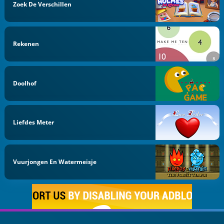
Zoek De Verschillen
Rekenen
Doolhof
Liefdes Meter
Vuurjongen En Watermeisje