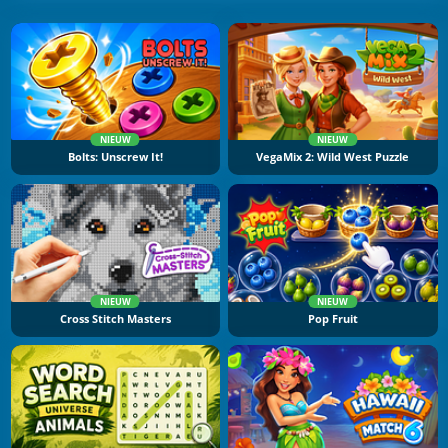
NIEUW
NIEUW
Bolts: Unscrew It!
VegaMix 2: Wild West Puzzle
NIEUW
NIEUW
Cross Stitch Masters
Pop Fruit