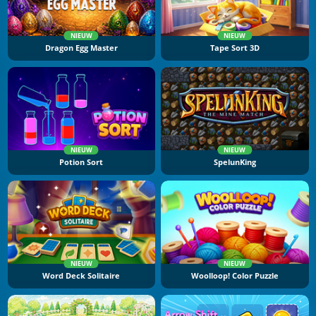
NIEUW
NIEUW
Dragon Egg Master
Tape Sort 3D
NIEUW
NIEUW
Potion Sort
SpelunKing
NIEUW
NIEUW
Word Deck Solitaire
Woolloop! Color Puzzle