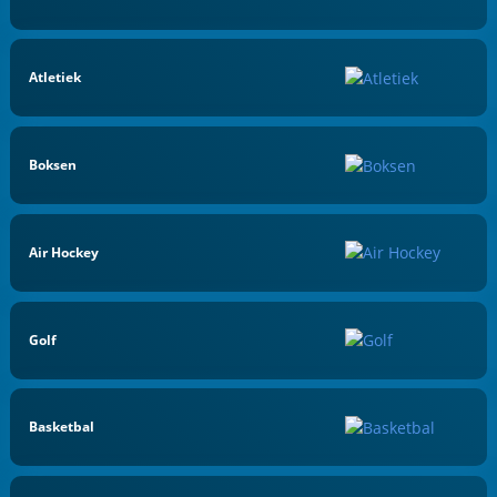
Atletiek
Boksen
Air Hockey
Golf
Basketbal