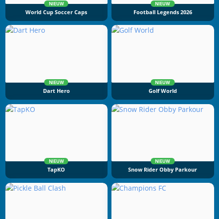
NIEUW
NIEUW
World Cup Soccer Caps
Football Legends 2026
NIEUW
NIEUW
Dart Hero
Golf World
NIEUW
NIEUW
TapKO
Snow Rider Obby Parkour