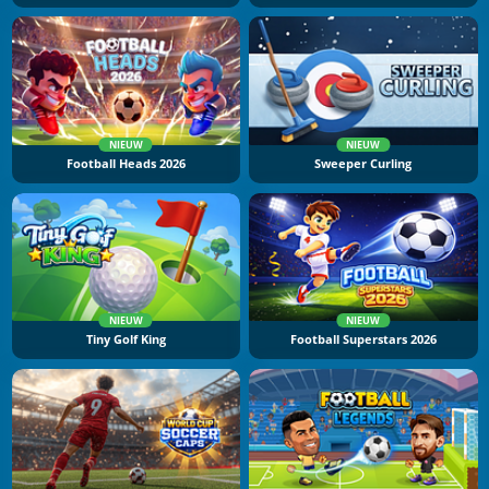
NIEUW
NIEUW
Football Heads 2026
Sweeper Curling
NIEUW
NIEUW
Tiny Golf King
Football Superstars 2026