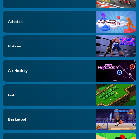
Atletiek
Boksen
Air Hockey
Golf
Basketbal