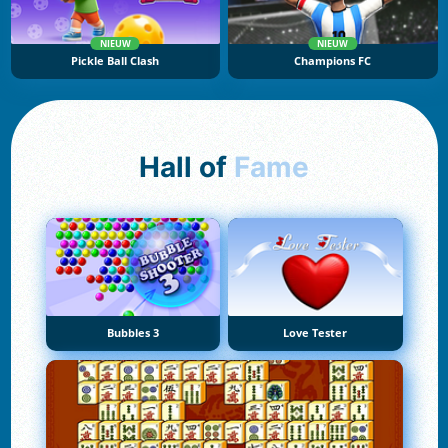
NIEUW
NIEUW
Pickle Ball Clash
Champions FC
Hall of
Fame
Bubbles 3
Love Tester