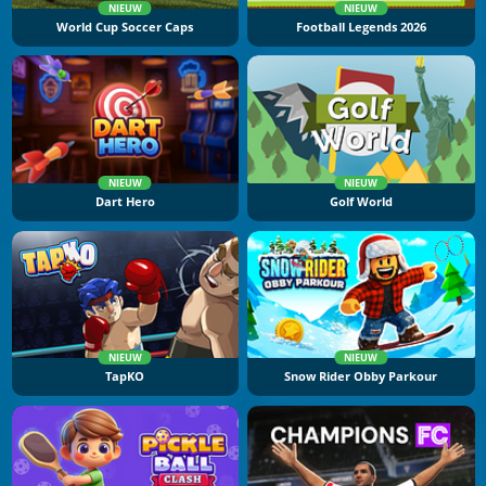
NIEUW
NIEUW
World Cup Soccer Caps
Football Legends 2026
NIEUW
NIEUW
Dart Hero
Golf World
NIEUW
NIEUW
TapKO
Snow Rider Obby Parkour