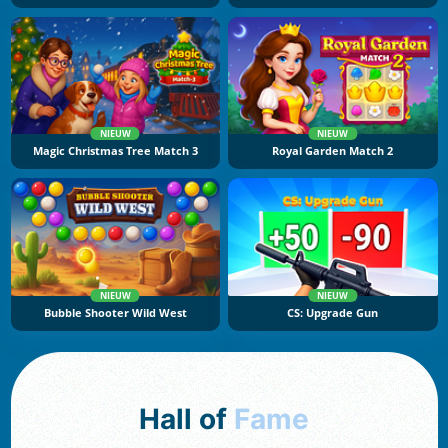
NIEUW
NIEUW
Magic Christmas Tree Match 3
Royal Garden Match 2
NIEUW
NIEUW
Bubble Shooter Wild West
CS: Upgrade Gun
Hall of
Fame