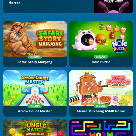
Horror
NIEUW
NIEUW
Safari Story Mahjong
Hole Puzzle
NIEUW
NIEUW
Arrow Count Master
Meme Mukbang ASMR Game