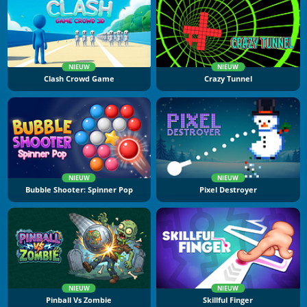
NIEUW
NIEUW
Clash Crowd Game
Crazy Tunnel
NIEUW
NIEUW
Bubble Shooter: Spinner Pop
Pixel Destroyer
NIEUW
NIEUW
Pinball Vs Zombie
Skillful Finger