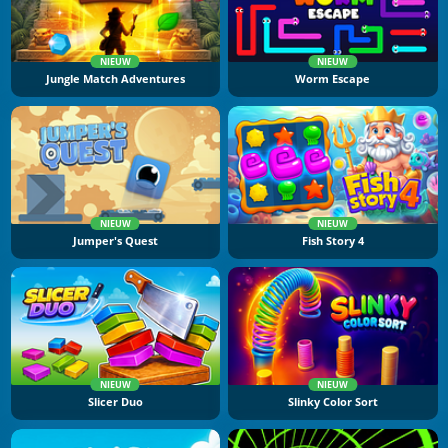
NIEUW
NIEUW
Jungle Match Adventures
Worm Escape
NIEUW
NIEUW
Jumper's Quest
Fish Story 4
NIEUW
NIEUW
Slicer Duo
Slinky Color Sort