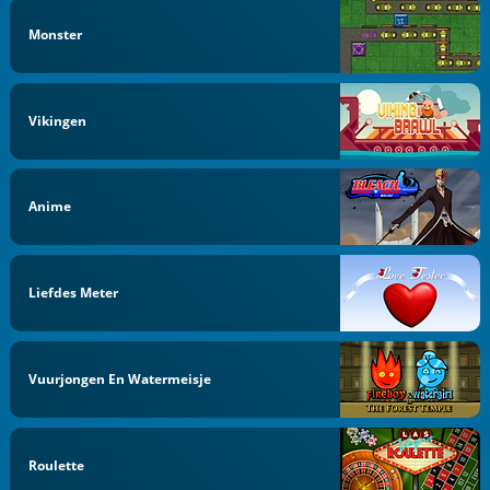
Monster
Vikingen
Anime
Liefdes Meter
Vuurjongen En Watermeisje
Roulette