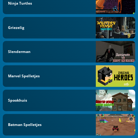
Ninja Turtles
Griezelig
Slenderman
Marvel Spelletjes
Spookhuis
Batman Spelletjes