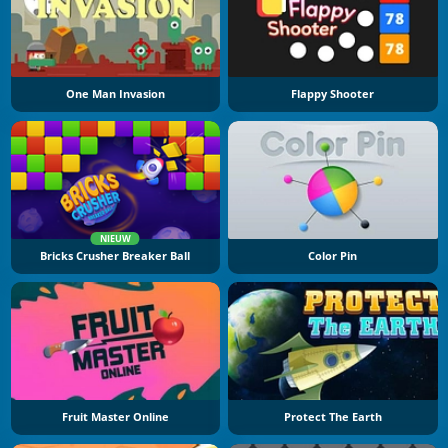
One Man Invasion
Flappy Shooter
NIEUW
Bricks Crusher Breaker Ball
Color Pin
Fruit Master Online
Protect The Earth