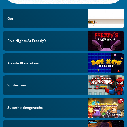
Gun
Five Nights At Freddy's
Arcade Klassiekers
Spiderman
Superheldengevecht