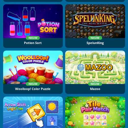
NIEUW
NIEUW
Potion Sort
SpelunKing
NIEUW
NIEUW
Woolloop! Color Puzzle
Mazoo