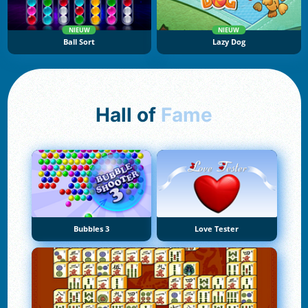
NIEUW
NIEUW
Ball Sort
Lazy Dog
Hall of
Fame
Bubbles 3
Love Tester