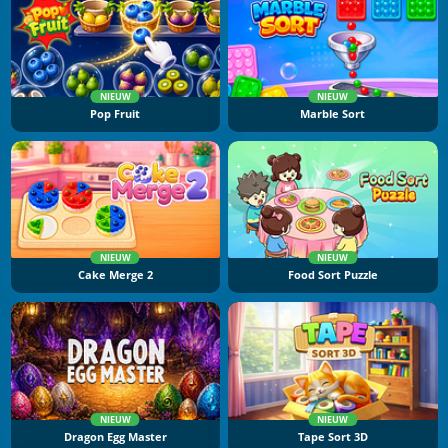
NIEUW
NIEUW
Pop Fruit
Marble Sort
NIEUW
NIEUW
Cake Merge 2
Food Sort Puzzle
NIEUW
NIEUW
Dragon Egg Master
Tape Sort 3D